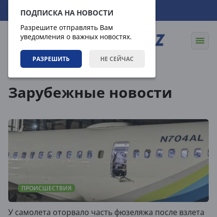
07.08.2026
01:26:44
ПОДПИСКА НА НОВОСТИ
Разрешите отправлять Вам
уведомления о важных новостях.
РАЗРЕШИТЬ
НЕ СЕЙЧАС
Теги
Зарубежные новости
ПРОИСШЕСТВИЯ
У самолета оторвало часть фюзеляжа после взлета