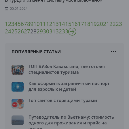
В Турции изменят систему «Все Включено»
05.01.2024
1
2
3
4
5
6
7
8
9
10
11
12
13
14
15
16
17
18
19
20
21
22
23
24
25
26
27
28
29
30
31
32
33
ПОПУЛЯРНЫЕ СТАТЬИ
ТОП ВУЗов Казахстана, где готовят
специалистов туризма
Как оформить заграничный паспорт
для взрослых и детей
Топ сайтов с горящими турами
Путеводитель по Вьетнаму: стоимость
одного дня проживания и прайс на
услуги