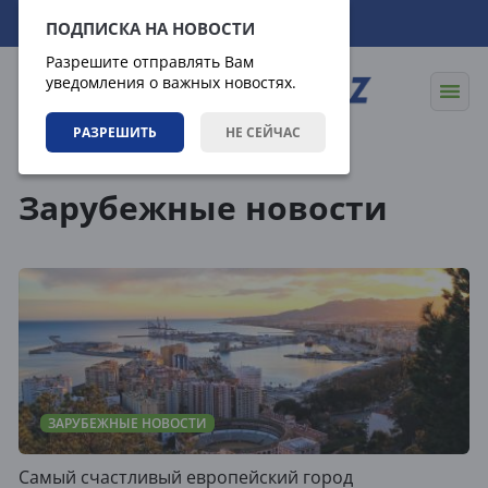
07.08.2026
01:33:25
ПОДПИСКА НА НОВОСТИ
Разрешите отправлять Вам
уведомления о важных новостях.
РАЗРЕШИТЬ
НЕ СЕЙЧАС
Теги
Зарубежные новости
ЗАРУБЕЖНЫЕ НОВОСТИ
Самый счастливый европейский город