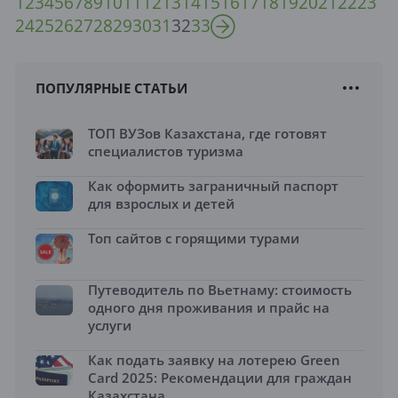
1
2
3
4
5
6
7
8
9
10
11
12
13
14
15
16
17
18
19
20
21
22
23
24
25
26
27
28
29
30
31
32
33
ПОПУЛЯРНЫЕ СТАТЬИ
ТОП ВУЗов Казахстана, где готовят
специалистов туризма
Как оформить заграничный паспорт
для взрослых и детей
Топ сайтов с горящими турами
Путеводитель по Вьетнаму: стоимость
одного дня проживания и прайс на
услуги
Как подать заявку на лотерею Green
Card 2025: Рекомендации для граждан
Казахстана