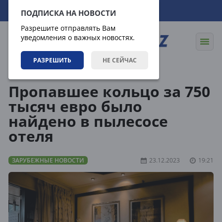
08.08.2026
17:42:53
ПОДПИСКА НА НОВОСТИ
Разрешите отправлять Вам
уведомления о важных новостях.
РАЗРЕШИТЬ
НЕ СЕЙЧАС
Новости
Зарубежные новости
Пропавшее кольцо за 750
тысяч евро было
найдено в пылесосе
отеля
ЗАРУБЕЖНЫЕ НОВОСТИ
23.12.2023
19:21