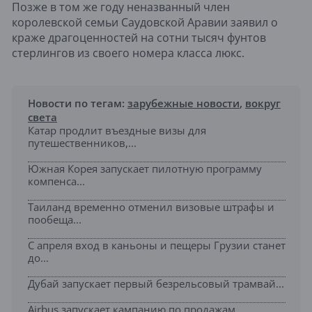
Позже в том же году неназванный член
королевской семьи Саудовской Аравии заявил о
краже драгоценностей на сотни тысяч фунтов
стерлингов из своего номера класса люкс.
Новости по тегам:
зарубежные новости
,
вокруг
света
Катар продлит въездные визы для
путешественников,...
Южная Корея запускает пилотную программу
компенса...
Таиланд временно отменил визовые штрафы и
пообеща...
С апреля вход в каньоны и пещеры Грузии станет
до...
Дубай запускает первый безрельсовый трамвай...
Airbus запускает кампанию по продажам