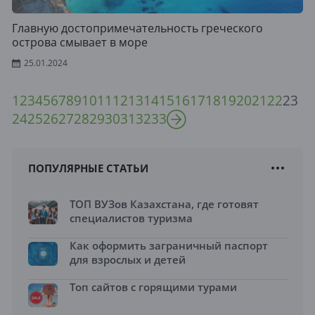
Главную достопримечательность греческого
острова смывает в море
25.01.2024
1
2
3
4
5
6
7
8
9
10
11
12
13
14
15
16
17
18
19
20
21
22
23
24
25
26
27
28
29
30
31
32
33
ПОПУЛЯРНЫЕ СТАТЬИ
ТОП ВУЗов Казахстана, где готовят
специалистов туризма
Как оформить заграничный паспорт
для взрослых и детей
Топ сайтов с горящими турами