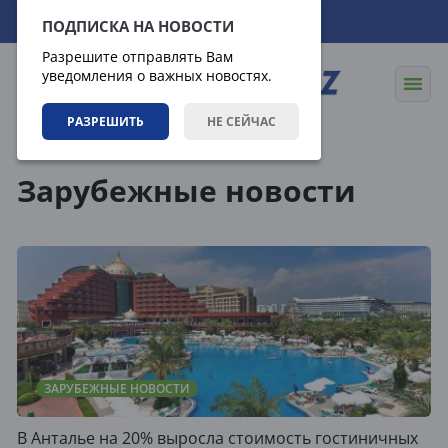
07.08.2026
21:26:34
ПОДПИСКА НА НОВОСТИ
Разрешите отправлять Вам
уведомления о важных новостях.
РАЗРЕШИТЬ
НЕ СЕЙЧАС
Теги
Зарубежные новости
ЗАРУБЕЖНЫЕ НОВОСТИ
В Анталье на 20% выросла стоимость гостиничных