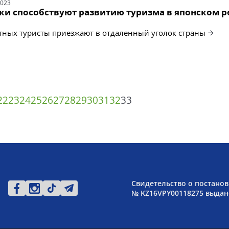
2023
ки способствуют развитию туризма в японском р
тных туристы приезжают в отдаленный уголок страны
22
23
24
25
26
27
28
29
30
31
32
33
Свидетельство о постанов
№ KZ16VPY00118275 выдано