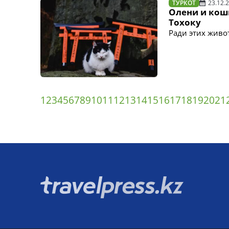
ТУРКОТ
23.12.
Олени и кош
Тохоку
Ради этих живо
1
2
3
4
5
6
7
8
9
10
11
12
13
14
15
16
17
18
19
20
21