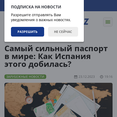
09.08.2026
14:05:41
ПОДПИСКА НА НОВОСТИ
Разрешите отправлять Вам
уведомления о важных новостях.
РАЗРЕШИТЬ
НЕ СЕЙЧАС
Новости
Зарубежные новости
Самый сильный паспорт
в мире: Как Испания
этого добилась?
ЗАРУБЕЖНЫЕ НОВОСТИ
23.12.2023
19:16