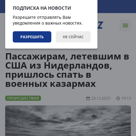
08.08.2026
08:12:52
ПОДПИСКА НА НОВОСТИ
Разрешите отправлять Вам
уведомления о важных новостях.
РАЗРЕШИТЬ
НЕ СЕЙЧАС
Новости
Происшествия
Пассажирам, летевшим в
США из Нидерландов,
пришлось спать в
военных казармах
ПРОИСШЕСТВИЯ
23.12.2023
19:13