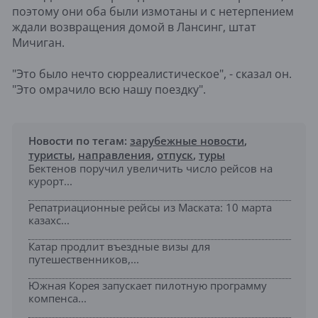
поэтому они оба были измотаны и с нетерпением
ждали возвращения домой в Лансинг, штат
Мичиган.
"Это было нечто сюрреалистическое", - сказал он.
"Это омрачило всю нашу поездку".
Новости по тегам:
зарубежные новости
,
туристы
,
направления
,
отпуск
,
туры
Бектенов поручил увеличить число рейсов на
курорт...
Репатриационные рейсы из Маската: 10 марта
казахс...
Катар продлит въездные визы для
путешественников,...
Южная Корея запускает пилотную программу
компенса...