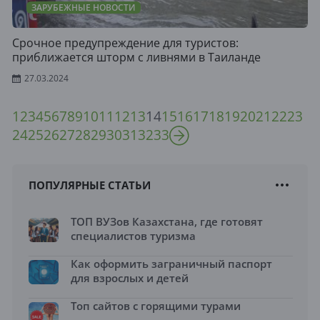
ЗАРУБЕЖНЫЕ НОВОСТИ
Срочное предупреждение для туристов:
приближается шторм с ливнями в Таиланде
27.03.2024
1
2
3
4
5
6
7
8
9
10
11
12
13
14
15
16
17
18
19
20
21
22
23
24
25
26
27
28
29
30
31
32
33
ПОПУЛЯРНЫЕ СТАТЬИ
ТОП ВУЗов Казахстана, где готовят
специалистов туризма
Как оформить заграничный паспорт
для взрослых и детей
Топ сайтов с горящими турами