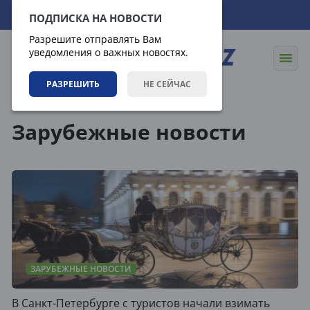
07.08.2026
15:43:31
ПОДПИСКА НА НОВОСТИ
Разрешите отправлять Вам
уведомления о важных новостях.
РАЗРЕШИТЬ
НЕ СЕЙЧАС
Теги
Зарубежные новости
ЗАРУБЕЖНЫЕ НОВОСТИ
В Санкт-Петербурге с туристов начали взимать