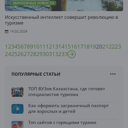
ЗАРУБЕЖНЫЕ НОВОСТИ
Искусственный интеллект совершит революцию в
туризме
14.02.2024
1
2
3
4
5
6
7
8
9
10
11
12
13
14
15
16
17
18
19
20
21
22
23
24
25
26
27
28
29
30
31
32
33
ПОПУЛЯРНЫЕ СТАТЬИ
ТОП ВУЗов Казахстана, где готовят
специалистов туризма
Как оформить заграничный паспорт
для взрослых и детей
Топ сайтов с горящими турами