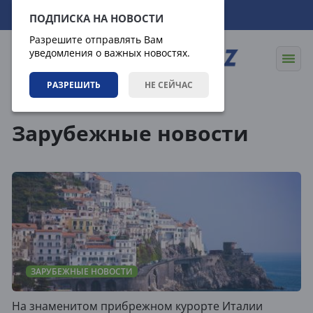
07.08.2026
00:59:08
ПОДПИСКА НА НОВОСТИ
Разрешите отправлять Вам
уведомления о важных новостях.
РАЗРЕШИТЬ
НЕ СЕЙЧАС
Теги
Зарубежные новости
ЗАРУБЕЖНЫЕ НОВОСТИ
На знаменитом прибрежном курорте Италии