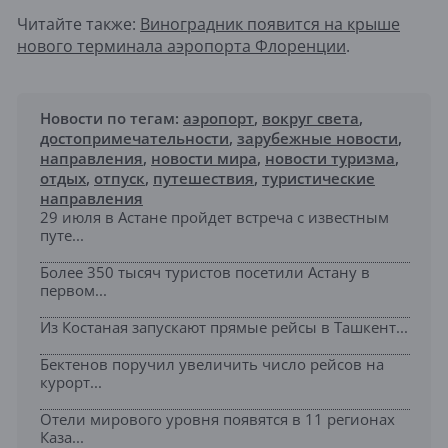
Читайте также:
Виноградник появится на крыше
нового терминала аэропорта Флоренции
.
Новости по тегам:
аэропорт
,
вокруг света
,
достопримечательности
,
зарубежные новости
,
направления
,
новости мира
,
новости туризма
,
отдых
,
отпуск
,
путешествия
,
туристические
направления
29 июля в Астане пройдет встреча с известным
путе...
Более 350 тысяч туристов посетили Астану в
первом...
Из Костаная запускают прямые рейсы в Ташкент...
Бектенов поручил увеличить число рейсов на
курорт...
Отели мирового уровня появятся в 11 регионах
Каза...