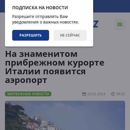
10.08.2026
17:46:20
ПОДПИСКА НА НОВОСТИ
Разрешите отправлять Вам
уведомления о важных новостях.
РАЗРЕШИТЬ
НЕ СЕЙЧАС
Новости
Зарубежные новости
На знаменитом
прибрежном курорте
Италии появится
аэропорт
ЗАРУБЕЖНЫЕ НОВОСТИ
22.02.2024
09:32