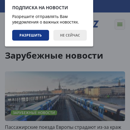
06.08.2026
23:05:06
ПОДПИСКА НА НОВОСТИ
Разрешите отправлять Вам
уведомления о важных новостях.
РАЗРЕШИТЬ
НЕ СЕЙЧАС
Теги
Зарубежные новости
ЗАРУБЕЖНЫЕ НОВОСТИ
Пассажирские поезда Европы страдают из-за краж