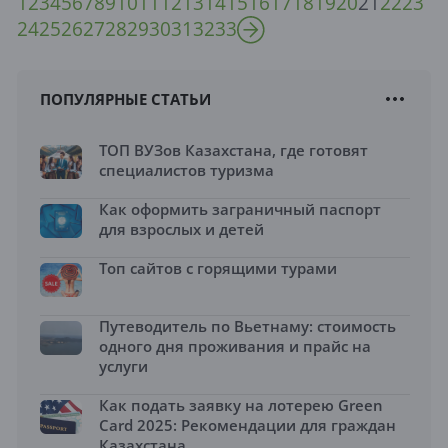
1
2
3
4
5
6
7
8
9
10
11
12
13
14
15
16
17
18
19
20
21
22
23
24
25
26
27
28
29
30
31
32
33
ПОПУЛЯРНЫЕ СТАТЬИ
ТОП ВУЗов Казахстана, где готовят
специалистов туризма
Как оформить заграничный паспорт
для взрослых и детей
Топ сайтов с горящими турами
Путеводитель по Вьетнаму: стоимость
одного дня проживания и прайс на
услуги
Как подать заявку на лотерею Green
Card 2025: Рекомендации для граждан
Казахстана