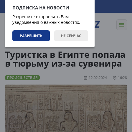
08.08.2026
22:16:02
ПОДПИСКА НА НОВОСТИ
Разрешите отправлять Вам
уведомления о важных новостях.
РАЗРЕШИТЬ
НЕ СЕЙЧАС
Новости
Происшествия
Туристка в Египте попала
в тюрьму из-за сувенира
ПРОИСШЕСТВИЯ
12.02.2024
16:28