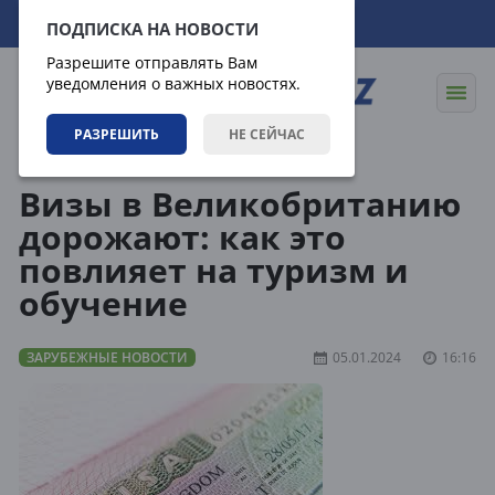
06.08.2026
19:29:42
ПОДПИСКА НА НОВОСТИ
Разрешите отправлять Вам
уведомления о важных новостях.
РАЗРЕШИТЬ
НЕ СЕЙЧАС
Новости
Зарубежные новости
Визы в Великобританию
дорожают: как это
повлияет на туризм и
обучение
ЗАРУБЕЖНЫЕ НОВОСТИ
05.01.2024
16:16