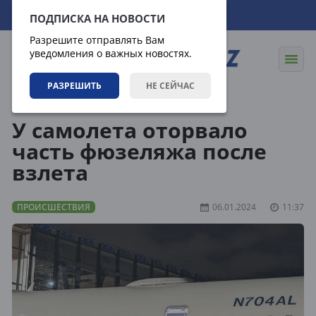
09.08.2026
16:31:53
ПОДПИСКА НА НОВОСТИ
Разрешите отправлять Вам
уведомления о важных новостях.
РАЗРЕШИТЬ
НЕ СЕЙЧАС
Новости
Происшествия
У самолета оторвало
часть фюзеляжа после
взлета
ПРОИСШЕСТВИЯ
06.01.2024
11:37