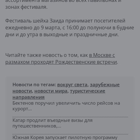
ассортимента магазинов во всех павильонах и
зонах фестиваля.
Фестиваль шейха Заида принимает посетителей
ежедневно до 9 марта, с 16:00 до полуночи в будние
дни и до утра в выходные и праздничные дни.
Читайте также новость о том, как
в Москве с
размахом проходят Рождественские встречи
.
Новости по тегам:
вокруг света
,
зарубежные
новости
,
новости мира
,
туристические
направления
Бектенов поручил увеличить число рейсов на
курорт...
Катар продлит въездные визы для
путешественников,...
Южная Корея запускает пилотную программу