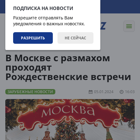
08.08.2026
15:35:20
ПОДПИСКА НА НОВОСТИ
Разрешите отправлять Вам
уведомления о важных новостях.
РАЗРЕШИТЬ
НЕ СЕЙЧАС
Новости
Зарубежные новости
В Москве с размахом
проходят
Рождественские встречи
ЗАРУБЕЖНЫЕ НОВОСТИ
05.01.2024
16:03