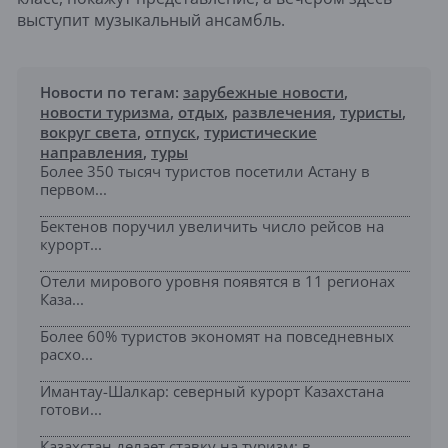
выступит музыкальный ансамбль.
Новости по тегам:
зарубежные новости
,
новости туризма
,
отдых
,
развлечения
,
туристы
,
вокруг света
,
отпуск
,
туристические
направления
,
туры
Более 350 тысяч туристов посетили Астану в
первом...
Бектенов поручил увеличить число рейсов на
курорт...
Отели мирового уровня появятся в 11 регионах
Каза...
Более 60% туристов экономят на повседневных
расхо...
Имантау-Шалкар: северный курорт Казахстана
готови...
Казахстан делает ставку на туризм: в