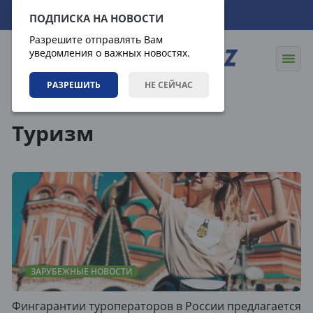
06.08.2026
17:13:54
ПОДПИСКА НА НОВОСТИ
Разрешите отправлять Вам
уведомления о важных новостях.
РАЗРЕШИТЬ
НЕ СЕЙЧАС
Теги
Туризм
ЗАРУБЕЖНЫЕ НОВОСТИ
Фингарантии туроператоров в России предлагается