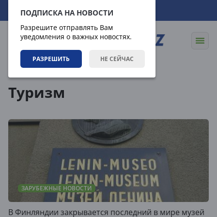
11.08.2026
00:39:01
ПОДПИСКА НА НОВОСТИ
Разрешите отправлять Вам
уведомления о важных новостях.
РАЗРЕШИТЬ
НЕ СЕЙЧАС
Теги
Туризм
ЗАРУБЕЖНЫЕ НОВОСТИ
В Финляндии закрывается последний в мире музей