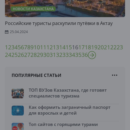
НОВОСТИ КАЗАХСТАНА
Российские туристы раскупили путёвки в Актау
25.04.2024
1
2
3
4
5
6
7
8
9
10
11
12
13
14
15
16
17
18
19
20
21
22
23
24
25
26
27
28
29
30
31
32
33
34
35
36
ПОПУЛЯРНЫЕ СТАТЬИ
ТОП ВУЗов Казахстана, где готовят
специалистов туризма
Как оформить заграничный паспорт
для взрослых и детей
Топ сайтов с горящими турами