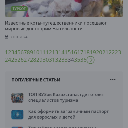
ТУРКОТ
Известные коты-путешественники посещают
мировые достопримечательности
30.01.2024
1
2
3
4
5
6
7
8
9
10
11
12
13
14
15
16
17
18
19
20
21
22
23
24
25
26
27
28
29
30
31
32
33
34
35
36
ПОПУЛЯРНЫЕ СТАТЬИ
ТОП ВУЗов Казахстана, где готовят
специалистов туризма
Как оформить заграничный паспорт
для взрослых и детей