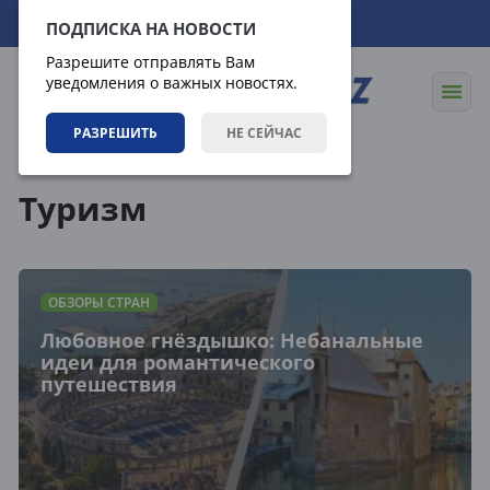
06.08.2026
17:18:52
ПОДПИСКА НА НОВОСТИ
Разрешите отправлять Вам
уведомления о важных новостях.
РАЗРЕШИТЬ
НЕ СЕЙЧАС
Теги
Туризм
ОБЗОРЫ СТРАН
Любовное гнёздышко: Небанальные
идеи для романтического
путешествия