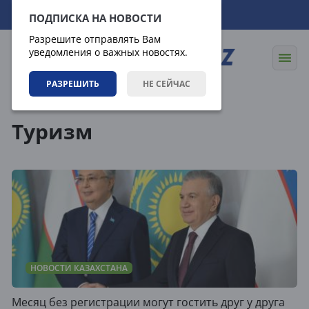
06.08.2026
12:16:00
ПОДПИСКА НА НОВОСТИ
Разрешите отправлять Вам
уведомления о важных новостях.
РАЗРЕШИТЬ
НЕ СЕЙЧАС
Теги
Туризм
НОВОСТИ КАЗАХСТАНА
Месяц без регистрации могут гостить друг у друга