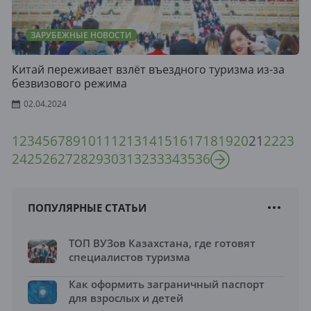
ЗАРУБЕЖНЫЕ НОВОСТИ
Китай переживает взлёт въездного туризма из-за
безвизового режима
02.04.2024
1
2
3
4
5
6
7
8
9
10
11
12
13
14
15
16
17
18
19
20
21
22
23
24
25
26
27
28
29
30
31
32
33
34
35
36
ПОПУЛЯРНЫЕ СТАТЬИ
ТОП ВУЗов Казахстана, где готовят
специалистов туризма
Как оформить заграничный паспорт
для взрослых и детей