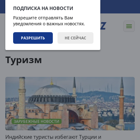
06.08.2026
07:13:48
ПОДПИСКА НА НОВОСТИ
Разрешите отправлять Вам
уведомления о важных новостях.
РАЗРЕШИТЬ
НЕ СЕЙЧАС
Теги
Туризм
ЗАРУБЕЖНЫЕ НОВОСТИ
Индийские туристы избегают Турции и