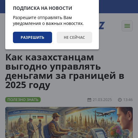
07.08.2026
11:00:42
ПОДПИСКА НА НОВОСТИ
Разрешите отправлять Вам
уведомления о важных новостях.
РАЗРЕШИТЬ
НЕ СЕЙЧАС
Статьи
Полезно знать
Как казахстанцам
выгодно управлять
деньгами за границей в
2025 году
ПОЛЕЗНО ЗНАТЬ
21.03.2025
13:46