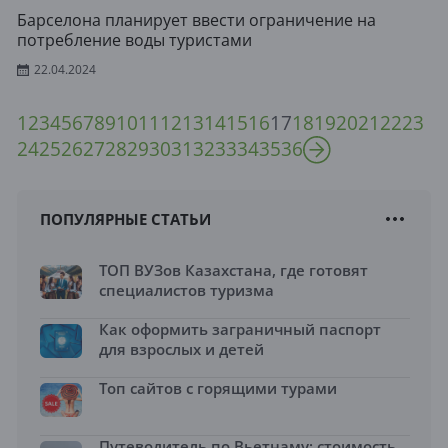
Барселона планирует ввести ограничение на
потребление воды туристами
22.04.2024
1
2
3
4
5
6
7
8
9
10
11
12
13
14
15
16
17
18
19
20
21
22
23
24
25
26
27
28
29
30
31
32
33
34
35
36
ПОПУЛЯРНЫЕ СТАТЬИ
ТОП ВУЗов Казахстана, где готовят
специалистов туризма
Как оформить заграничный паспорт
для взрослых и детей
Топ сайтов с горящими турами
Путеводитель по Вьетнаму: стоимость