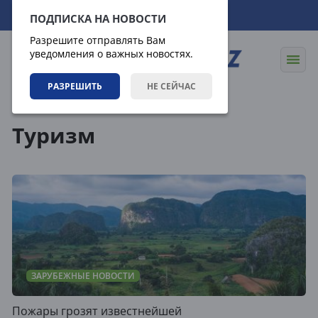
11.08.2026
00:40:58
ПОДПИСКА НА НОВОСТИ
Разрешите отправлять Вам
уведомления о важных новостях.
РАЗРЕШИТЬ
НЕ СЕЙЧАС
Теги
Туризм
ЗАРУБЕЖНЫЕ НОВОСТИ
Пожары грозят известнейшей