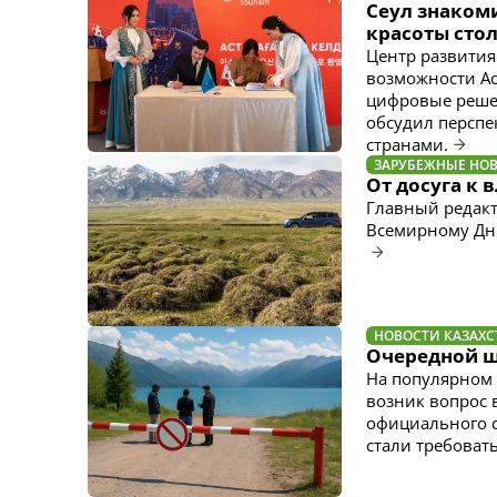
Сеул знакоми
красоты сто
Центр развития
возможности Ас
цифровые решен
обсудил перспе
странами.
ЗАРУБЕЖНЫЕ НО
От досуга к 
Главный редакт
Всемирному Дню
НОВОСТИ КАЗАХС
Очередной ш
На популярном 
возник вопрос 
официального с
стали требовать