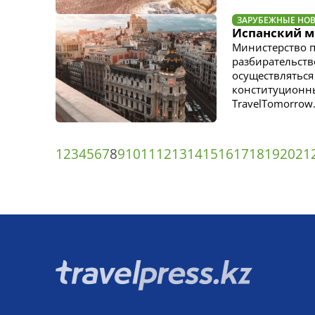
ЗАРУБЕЖНЫЕ НО
Испанский м
Министерство 
разбирательство
осуществляться
конституционные
TravelTomorrow
1
2
3
4
5
6
7
8
9
10
11
12
13
14
15
16
17
18
19
20
21