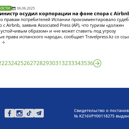
ВОСТИ
06.06.2025
инистр осудил корпорации на фоне спора с Airbn
по правам потребителей Испании прокомментировало суде
 с Airbnb, заявив Associated Press (AP), что туризм «должен
 устойчивым образом» и «не может ставить под угрозу
 права испанского народа», сообщает Travelpress.kz со ссы
.
22
23
24
25
26
27
28
29
30
31
32
33
34
35
36
Свидетельство о постанов
№ KZ16VPY00118275 выдано