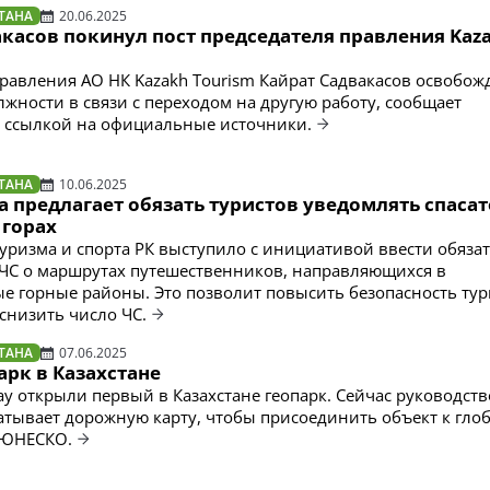
ТАНА
20.06.2025
касов покинул пост председателя правления Kaz
равления АО НК Kazakh Tourism Кайрат Садвакасов освобожд
жности в связи с переходом на другую работу, сообщает
 со ссылкой на официальные источники.
ТАНА
10.06.2025
 предлагает обязать туристов уведомлять спасат
 горах
уризма и спорта РК выступило с инициативой ввести обяза
ЧС о маршрутах путешественников, направляющихся в
е горные районы. Это позволит повысить безопасность тур
 снизить число ЧС.
ТАНА
07.06.2025
рк в Казахстане
ау открыли первый в Казахстане геопарк. Сейчас руководств
атывает дорожную карту, чтобы присоединить объект к гло
 ЮНЕСКО.