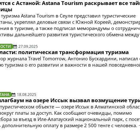
тся с Астаной: Astana Tourism раскрывает все та
лицы
 туризма Astana Tourism в Сеуле представил туристические
таны, укреплял деловые связи с Южной Кореей, демонстри
ия в туризме, а также подписал меморандумы о сотруднич
ктивы дальнейшего развития туристического обмена между
ВОСТИ
27.09.2025
власти: политическая трансформация туризма
ор журнала Travel Tomorrow, Антонио Бускардини, написал 
 туризма о его развитии и важности в нашей повседневно
ТАНА
18.08.2025
лагбаум на озере Иссык вызвал возмущение тур
туристическом объекте — озере Иссык в Алматинской обла
вокруг платы за доступ. Как сообщают очевидцы, помимо
бора за въезд в Иле-Алатауский национальный парк, с посе
 дополнительную оплату в размере 2 500 тенге с человека.