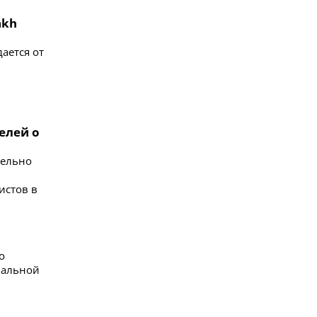
akh
ается от
елей о
тельно
истов в
о
бальной