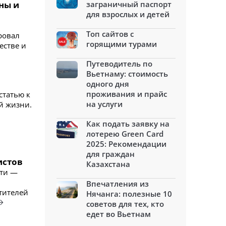
йны и
заграничный паспорт
для взрослых и детей
Топ сайтов с
ровал
горящими турами
естве и
Путеводитель по
Вьетнаму: стоимость
одного дня
проживания и прайс
статью к
на услуги
й жизни.
Как подать заявку на
лотерею Green Card
2025: Рекомендации
для граждан
истов
Казахстана
сти —
Впечатления из
тителей
Нячанга: полезные 10
советов для тех, кто
едет во Вьетнам