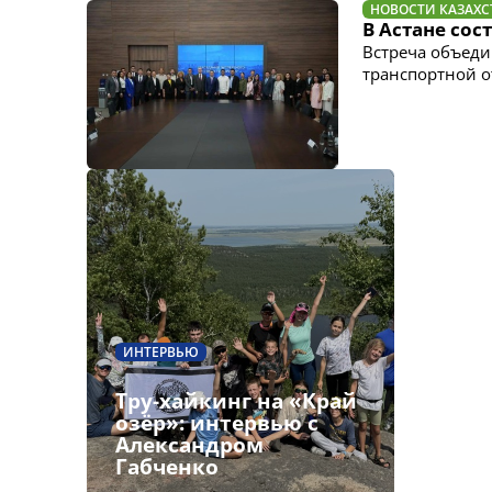
НОВОСТИ КАЗАХС
В Астане сос
Встреча объеди
транспортной о
ИНТЕРВЬЮ
Тру-хайкинг на «Край
озёр»: интервью с
Александром
Габченко