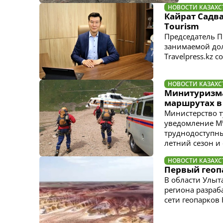
НОВОСТИ КАЗАХС
Кайрат Садва
Tourism
Председатель П
занимаемой дол
Travelpress.kz
НОВОСТИ КАЗАХС
Минитуризма
маршрутах в
Министерство т
уведомление М
труднодоступны
летний сезон и
НОВОСТИ КАЗАХС
Первый геопа
В области Улыт
региона разраб
сети геопарков