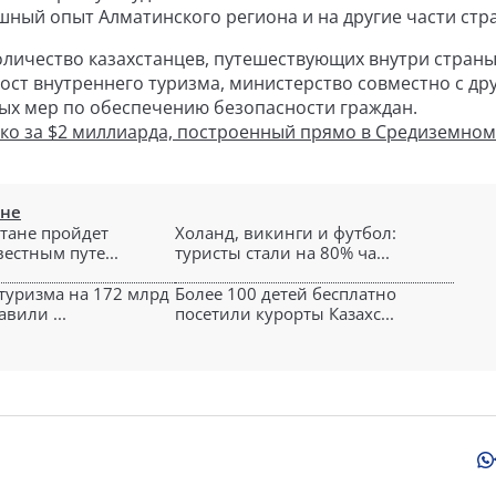
ный опыт Алматинского региона и на другие части стр
оличество казахстанцев, путешествующих внутри страны
ост внутреннего туризма, министерство совместно с др
х мер по обеспечению безопасности граждан.
ако за $2 миллиарда, построенный прямо в Средиземно
ане
стане пройдет
Холанд, викинги и футбол:
вестным путе...
туристы стали на 80% ча...
туризма на 172 млрд
Более 100 детей бесплатно
авили ...
посетили курорты Казахс...