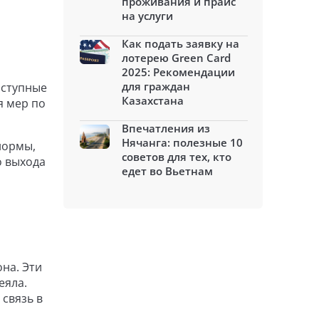
проживания и прайс
на услуги
Как подать заявку на
лотерею Green Card
2025: Рекомендации
для граждан
оступные
Казахстана
я мер по
Впечатления из
Нячанга: полезные 10
нормы,
советов для тех, кто
о выхода
едет во Вьетнам
на. Эти
еяла.
связь в