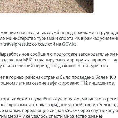
домление спасательных служб перед походами в труднод
ло Министерство туризма и спорта РК в рамках усилени
ет
travelpress.kz
со ссылкой на
GOV.kz.
Мырзабосынов сообщил о подготовке законодательной 
азделения МЧС о планируемых маршрутах заранее — д
туальна в летний период, когда количество туристов,
ет в горных районах страны было проведено более 400
рошлом летнем сезоне зафиксировано 112 инцидентов,
 горных хижин в удалённых участках Алматинского регио
 с дровами, аптечка, зарядное устройство и тёплые од
е кнопки, передающие сигнал «SOS» через спутниковую 
этим мерам уже удалось спасти множество жизней.