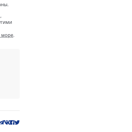
аны.
,
угими
м море
.