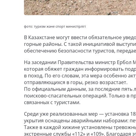
фото: туризм және спорт министірлігі
В Казахстане могут ввести обязательное уве
горные районы. С такой инициативой выступи
обеспечению безопасности туристов, переда
На заседании Правительства министр Ербол 
которая обяжет граждан информировать подр
в поход. По его словам, эта мера особенно ак
отправляющихся в горы, резко возрастает.
По официальным данным, за последние пять л
поисково-спасательных операций. Только в п
связанных с туристами.
Среди уже реализованных мер — установка 18
укрытия оснащены аварийными наборами: печь
Также в каждой хижине установлены тревожны
экстренные службы «112» и «109». Благодаря 