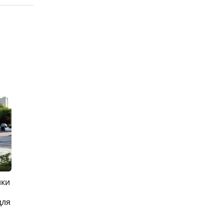
ики
для