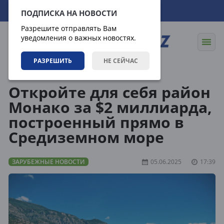
08.08.2026
08:15:11
ПОДПИСКА НА НОВОСТИ
Разрешите отправлять Вам
уведомления о важных новостях.
РАЗРЕШИТЬ
НЕ СЕЙЧАС
Новости
Зарубежные новости
Откройте для себя район
Монако за $2 миллиарда,
построенный прямо в
Средиземном море
ЗАРУБЕЖНЫЕ НОВОСТИ
05.06.2025
17:39