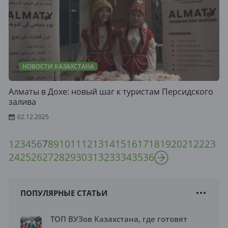
НОВОСТИ КАЗАХСТАНА
Алматы в Дохе: новый шаг к туристам Персидского
залива
02.12.2025
1
2
3
4
5
6
7
8
9
10
11
12
13
14
15
16
17
18
19
20
21
22
23
24
25
26
27
28
29
30
31
32
33
34
35
36
ПОПУЛЯРНЫЕ СТАТЬИ
ТОП ВУЗов Казахстана, где готовят