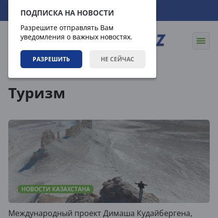
09.08.2026
13:53:41
ПОДПИСКА НА НОВОСТИ
Разрешите отправлять Вам
уведомления о важных новостях.
РАЗРЕШИТЬ
НЕ СЕЙЧАС
Теги
Туризм
НОВОСТИ КАЗАХСТАНА
Международный проект Димаша Кудайбергена,