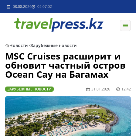
08.08.2026
02:07:02
ПОДПИСКА НА НОВОСТИ
Разрешите отправлять Вам
уведомления о важных новостях.
РАЗРЕШИТЬ
НЕ СЕЙЧАС
Новости
Зарубежные новости
MSC Cruises расширит и
обновит частный остров
Ocean Cay на Багамах
ЗАРУБЕЖНЫЕ НОВОСТИ
31.01.2026
12:42