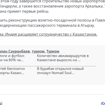
этом году завершится строительство новых аэропортов
 Кендерли, а также восстановление аэропорта Аркалыка. 
ана примет первые рейсы.
ршить реконструкцию взлетно-посадочной полосы в Павл
 модернизацию пассажирского терминала в Атырау.
ма: Индия расширяет сотрудничество с Казахстаном.
рлан Сауранбаев
,
туризм
,
Туризм
инги и футбол:
Количество авиамаршрутов в
и на 80% ча...
Казахстане выросло на ...
етей бесплатно
В Бурабае открылся новый
орты Казахс...
этноаул Nomad Soul...
зм