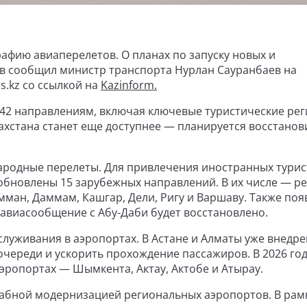
афию авиаперелетов. О планах по запуску новых и
 сообщил министр транспорта Нурлан Сауранбаев на
s.kz со ссылкой на
Kazinform.
42 направлениям, включая ключевые туристические рег
хстана станет еще доступнее — планируется восстанов
ародные перелеты. Для привлечения иностранных турис
зобновлены 15 зарубежных направлений. В их числе — ре
Амман, Даммам, Кашгар, Дели, Ригу и Варшаву. Также поя
авиасообщение с Абу-Даби будет восстановлено.
служивания в аэропортах. В Астане и Алматы уже внедре
 очереди и ускорить прохождение пассажиров. В 2026 го
эропортах — Шымкента, Актау, Актобе и Атырау.
абной модернизацией региональных аэропортов. В рам