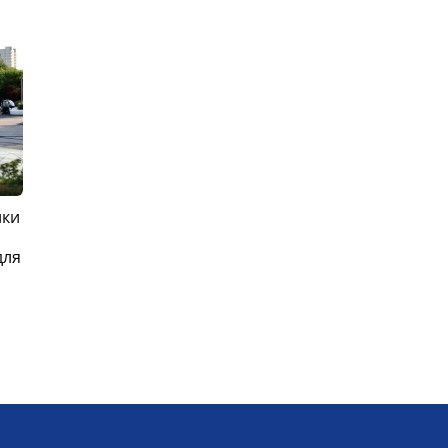
ики
для