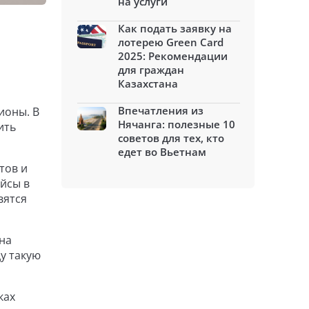
на услуги
Как подать заявку на
лотерею Green Card
2025: Рекомендации
для граждан
Казахстана
Впечатления из
ионы. В
Нячанга: полезные 10
ить
советов для тех, кто
едет во Вьетнам
тов и
йсы в
вятся
на
ду такую
ках