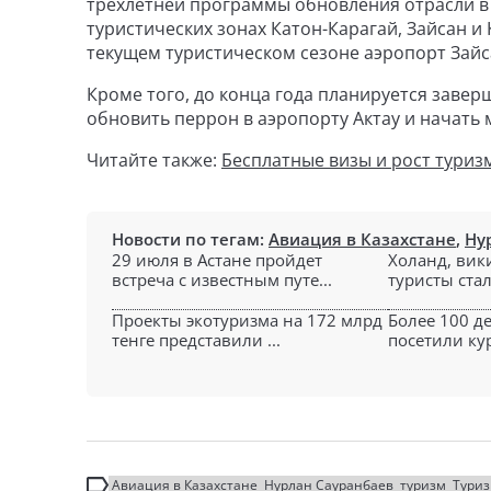
трехлетней программы обновления отрасли в 
туристических зонах Катон-Карагай, Зайсан и
текущем туристическом сезоне аэропорт Зайс
Кроме того, до конца года планируется заве
обновить перрон в аэропорту Актау и начать
Читайте также:
Бесплатные визы и рост туриз
Новости по тегам:
Авиация в Казахстане
,
Ну
29 июля в Астане пройдет
Холанд, вик
встреча с известным путе...
туристы стал
Проекты экотуризма на 172 млрд
Более 100 д
тенге представили ...
посетили кур
Авиация в Казахстане
Нурлан Сауранбаев
туризм
Тури