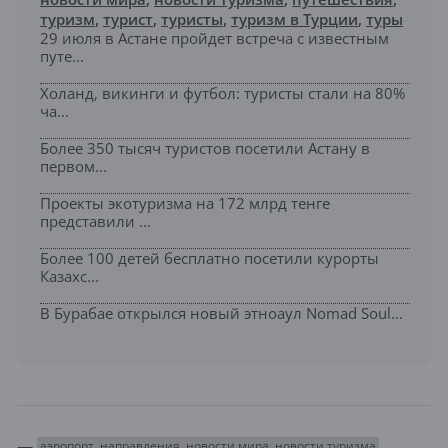
туризм
,
турист
,
туристы
,
туризм в Турции
,
туры
29 июля в Астане пройдет встреча с известным
путе...
Холанд, викинги и футбол: туристы стали на 80%
ча...
Более 350 тысяч туристов посетили Астану в
первом...
Проекты экотуризма на 172 млрд тенге
представили ...
Более 100 детей бесплатно посетили курорты
Казахс...
В Бурабае открылся новый этноаул Nomad Soul...
аэропорт
направления
новости мира
новости туризма