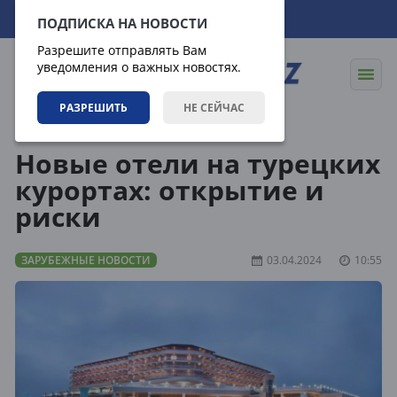
06.08.2026
17:25:32
ПОДПИСКА НА НОВОСТИ
Разрешите отправлять Вам
уведомления о важных новостях.
РАЗРЕШИТЬ
НЕ СЕЙЧАС
Новости
Зарубежные новости
Новые отели на турецких
курортах: открытие и
риски
ЗАРУБЕЖНЫЕ НОВОСТИ
03.04.2024
10:55