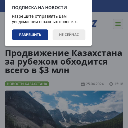
07.08.2026
00:47:26
ПОДПИСКА НА НОВОСТИ
Разрешите отправлять Вам
уведомления о важных новостях.
РАЗРЕШИТЬ
НЕ СЕЙЧАС
Новости
Новости Казахстана
Продвижение Казахстана
за рубежом обходится
всего в $3 млн
НОВОСТИ КАЗАХСТАНА
25.04.2024
15:18