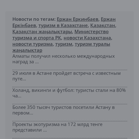
Новости по тегам:
Ержан Еркинбаев
,
Ержан
Еркінбаев
,
туризм в Казахстане
,
Қазақстан
,
Қазақстан жаңалықтары
,
Министерство
туризма и спорта РК
,
новости Казахстана
,
новости туризма
,
туризм
,
туризм туралы
жаңалықтар
Алматы получил несколько международных
наград за ...
29 июля в Астане пройдет встреча с известным
путе...
Холанд, викинги и футбол: туристы стали на 80%
ча...
Более 350 тысяч туристов посетили Астану в
первом...
Проекты экотуризма на 172 млрд тенге
представили ...