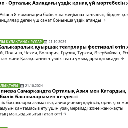
lton - Орталық Азиядағы үздік қонақ үй мәртебесін
n, Astana 8 номинация бойынша жеңімпаз танылып, бірден қо
енциялар деген үш санат бойынша үздік атанды
АЛЫ ҚҰЛАҚТАНДЫРУЛАР
21.10.2024
 Халықаралық қуыршақ театрлары фестивалі өтіп
, Польша, Чехия, Болгария, Грузия, Түркия, Әзербайжан, Өз
стан және Қазақстанның үздік театр ұжымдары қатысады
АЛЫҚТАРЫ
21.10.2024
мпиева Самарқандта Орталық Азия мен Катардың
билік басшыларымен кездесті
ік басшылары азаматтық авиацияның қауіпсіз, орнықты жә
дамуын қамтамасыз ету үшін ұзақ мерзімді және жан-жақты
тың маңыздылығын атап өтті