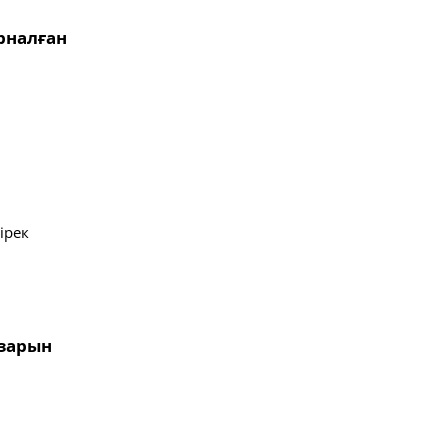
рналған
ірек
азарын