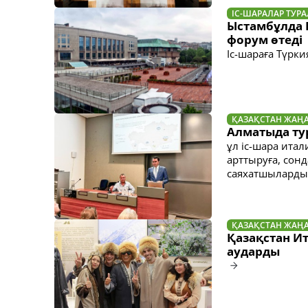
ІС-ШАРАЛАР ТУР
Ыстамбұлда Қ
форум өтеді
Іс-шараға Түрки
ҚАЗАҚСТАН ЖАҢ
Алматыда тур
ұл іс-шара ита
арттыруға, сон
саяхатшыларды 
ҚАЗАҚСТАН ЖАҢ
Қазақстан И
аударды