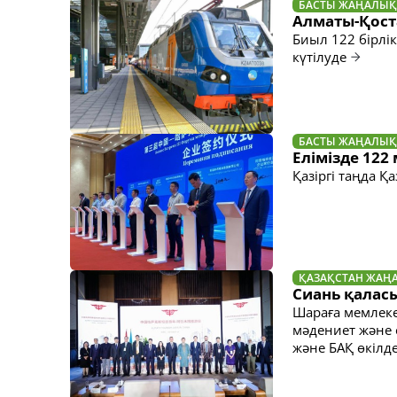
БАСТЫ ЖАҢАЛЫҚ
Алматы-Қост
Биыл 122 бірлік
күтілуде
БАСТЫ ЖАҢАЛЫҚ
Елімізде 122
Қазіргі таңда 
ҚАЗАҚСТАН ЖАҢ
Сиань қаласы
Шараға мемлеке
мәдениет және 
және БАҚ өкілд