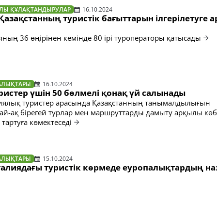
АЛЫ ҚҰЛАҚТАНДЫРУЛАР
16.10.2024
азақстанның туристік бағыттарын ілгерілетуге а
яның 36 өңірінен кемінде 80 ірі туроператоры қатысады
АЛЫҚТАРЫ
16.10.2024
истер үшін 50 бөлмелі қонақ үй салынады
лиялық туристер арасында Қазақстанның танымалдылығын
дай-ақ бірегей турлар мен маршруттарды дамыту арқылы көб
тартуға көмектеседі
АЛЫҚТАРЫ
15.10.2024
талиядағы туристік көрмеде еуропалықтардың н