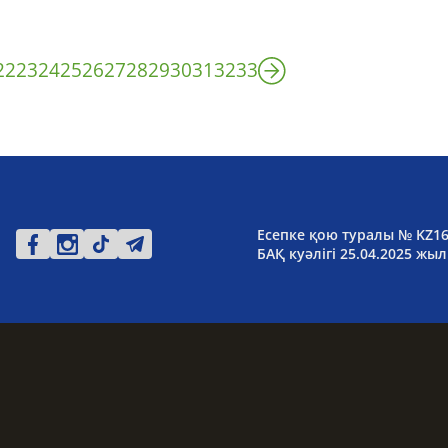
22
23
24
25
26
27
28
29
30
31
32
33
Есепке қою туралы № KZ1
БАҚ куәлігі 25.04.2025 жыл