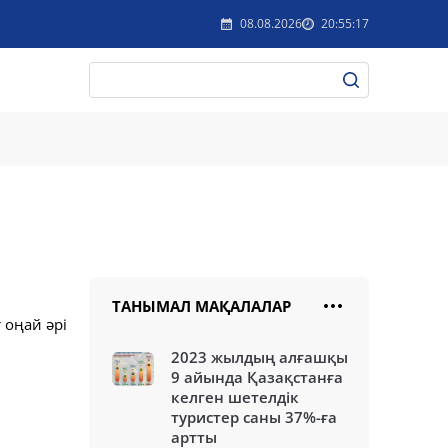
08.08.2026
20:55:17
ТАНЫМАЛ МАҚАЛАЛАР
 оңай әрі
2023 жылдың алғашқы
9 айында Қазақстанға
келген шетелдік
туристер саны 37%-ға
артты