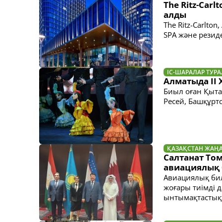
The Ritz-Car
алды
The Ritz-Carlto
SPA және резид
ІС-ШАРАЛАР ТУР
Алматыда ІІ
Биыл оған Қытай
Ресей, Башқұрт
ҚАЗАҚСТАН ЖАҢ
Салтанат То
авиациялық 
Авиациялық бил
жоғары тиімді 
ынтымақтастық