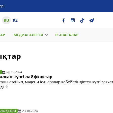
ері
RU
KZ
ТАР
МЕДИАГАЛЕРЕЯ
ІС-ШАРАЛАР
ықтар
Н
28.10.2024
алған күзгі лайфхактар
саны азайып, мәдени іс-шаралар көбейетіндіктен күзгі саяхат
ді
АЛЫҚТАРЫ
23.10.2024