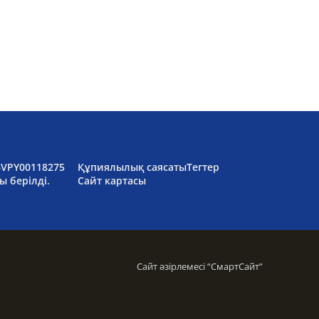
6VPY00118275
Құпиялылық саясаты
Тегтер
ы берілді.
Сайт картасы
Сайт әзірлемесі “
СмартСайт
”