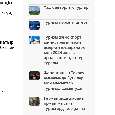
 жеңіп
Үздік авторлық турлар
нақ үй,
Туризм көрсеткіштері
Туризм және спорт
 жатыр
министрлігінің іске
бекстан,
асырған іс-шаралары
мен 2024 жылға
арналған міндеттері
туралы
Жапонияның Тохоку
аймағында бұғылар
мен мысықтар
туризмді дамытуда
не
Германияда жабайы
орман мысығы
туристерді қорқытты