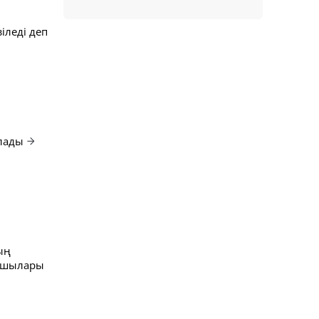
іледі деп
алады
ың
асшылары