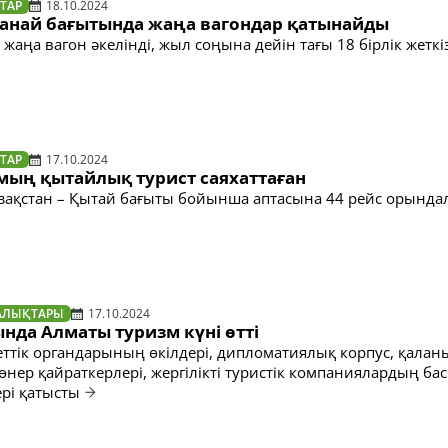
ТАР
18.10.2024
анай бағытында жаңа вагондар қатынайды
 жаңа вагон әкелінді, жыл соңына дейін тағы 18 бірлік жеткіз
ТАР
17.10.2024
 мың қытайлық турист саяхаттаған
Қазақстан – Қытай бағыты бойынша аптасына 44 рейс орынд
АЛЫҚТАРЫ
17.10.2024
нда Алматы туризм күні өтті
ттік органдарының өкілдері, дипломатиялық корпус, қалан
өнер қайраткерлері, жергілікті туристік компаниялардың б
ері қатысты