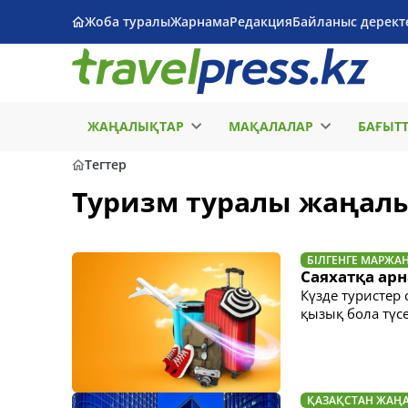
Жоба туралы
Жарнама
Редакция
Байланыс дерект
ЖАҢАЛЫҚТАР
МАҚАЛАЛАР
БАҒЫТ
Тегтер
Туризм туралы жаңал
БІЛГЕНГЕ МАРЖА
Саяхатқа арн
Күзде туристер 
қызық бола түсе
ҚАЗАҚСТАН ЖАҢ