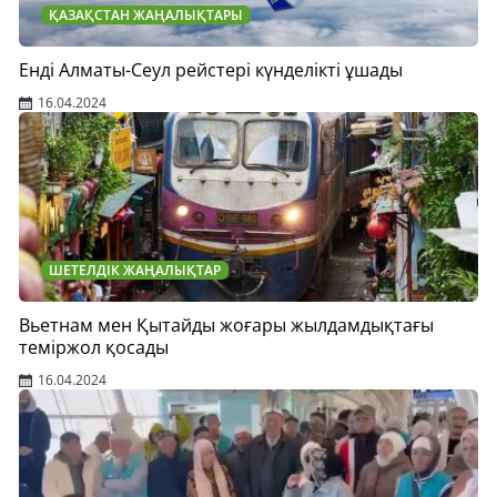
ҚАЗАҚСТАН ЖАҢАЛЫҚТАРЫ
Енді Алматы-Сеул рейстері күнделікті ұшады
16.04.2024
ШЕТЕЛДІК ЖАҢАЛЫҚТАР
Вьетнам мен Қытайды жоғары жылдамдықтағы
теміржол қосады
16.04.2024