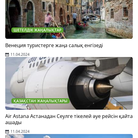
ШЕТЕЛДІК ЖАҢАЛЫҚТАР
Венеция туристерге жаңа салық енгізеді
11.04.2024
ҚАЗАҚСТАН ЖАҢАЛЫҚТАРЫ
Air Astana Астанадан Сеулге тікелей әуе рейсін қайта
ашады
11.04.2024