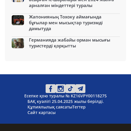
арналған міндеттері туралы
Жапонияның Тохоку аймағында
бұғылар мен мысықтар туризмді
дамытуда
Германияда жабайы орман мысығы
туристерді қорқытты
Есепке қою туралы № KZ16VPY00118275
БАҚ куәлігі 25.04.2025 жылы берілді.
Құпиялылық саясаты
Тегтер
Сайт картасы