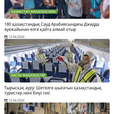
ҚАЗАҚСТАН ЖАҢАЛЫҚТАРЫ
180 қазақстандық Сауд Арабиясындағы Джидда
әуежайынан елге қайта алмай отыр
15.04.2024
БАСТЫ ЖАҢАЛЫҚТАР
Тырысқақ ауру: Шетелге шығатын қазақстандық
туристер нені білуі тиіс
12.04.2024