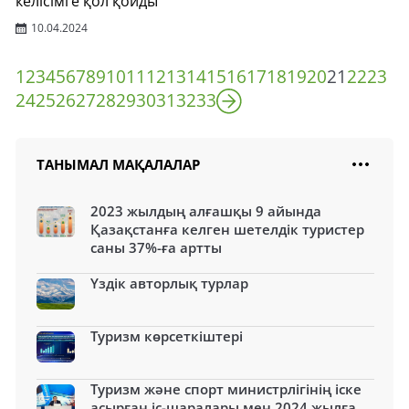
келісімге қол қойды
10.04.2024
1
2
3
4
5
6
7
8
9
10
11
12
13
14
15
16
17
18
19
20
21
22
23
24
25
26
27
28
29
30
31
32
33
ТАНЫМАЛ МАҚАЛАЛАР
2023 жылдың алғашқы 9 айында
Қазақстанға келген шетелдік туристер
саны 37%-ға артты
Үздік авторлық турлар
Туризм көрсеткіштері
Туризм және спорт министрлігінің іске
асырған іс-шаралары мен 2024 жылға