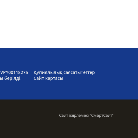
6VPY00118275
Құпиялылық саясаты
Тегтер
ы берілді.
Сайт картасы
Сайт әзірлемесі “
СмартСайт
”