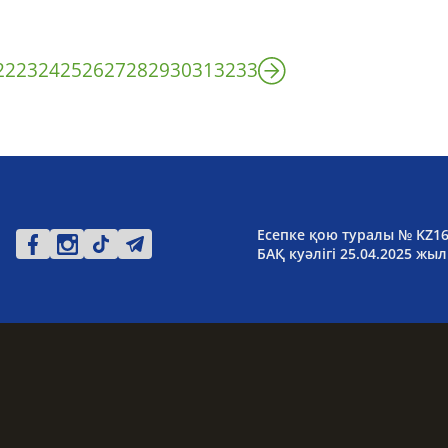
22
23
24
25
26
27
28
29
30
31
32
33
Есепке қою туралы № KZ1
БАҚ куәлігі 25.04.2025 жыл