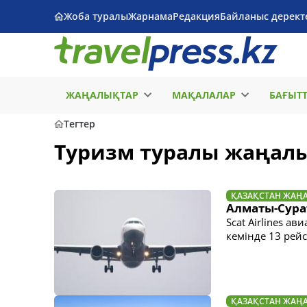
Жоба туралы
Жарнама
Редакция
Байланыс дерект
ЖАҢАЛЫҚТАР
МАҚАЛАЛАР
БАҒЫТ
Тегтер
Туризм туралы жаңал
ҚАЗАҚСТАН ЖАҢ
Алматы-Сура
Scat Airlines 
кемінде 13 рей
ҚАЗАҚСТАН ЖАҢ