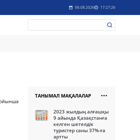
06.08.2026
17:27:26
ТАНЫМАЛ МАҚАЛАЛАР
 бойынша
2023 жылдың алғашқы
9 айында Қазақстанға
келген шетелдік
туристер саны 37%-ға
артты