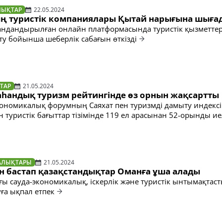
ЛЫҚТАР
22.05.2024
ң туристік компаниялары Қытай нарығына шыға
ндандырылған онлайн платформасында туристік қызметтер
ату бойынша шеберлік сабағын өткізді
ТАР
21.05.2024
аһандық туризм рейтингінде өз орнын жақсартты
кономикалық форумның Саяхат пен туризмді дамыту индекс
н туристік бағыттар тізімінде 119 ел арасынан 52-орынды ие
АЛЫҚТАРЫ
21.05.2024
н бастап қазақстандықтар Оманға ұша алады
ағы сауда-экономикалық, іскерлік және туристік ынтымақтас
ға ықпал етпек