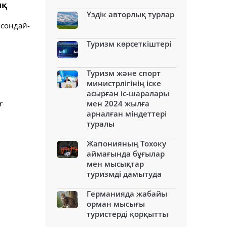
ық
Үздік авторлық турлар
 сондай-
Туризм көрсеткіштері
Туризм және спорт
министрлігінің іске
асырған іс-шаралары
r
мен 2024 жылға
арналған міндеттері
туралы
Жапонияның Тохоку
аймағында бұғылар
мен мысықтар
туризмді дамытуда
Германияда жабайы
орман мысығы
туристерді қорқытты