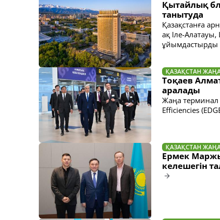
Қытайлық бл
танытуда
Қазақстанға ар
ақ Іле-Алатауы
ұйымдастырды
ҚАЗАҚСТАН ЖАҢ
Тоқаев Алма
аралады
Жаңа терминал О
Efficiencies (E
ҚАЗАҚСТАН ЖАҢ
Ермек Маржы
келешегін т