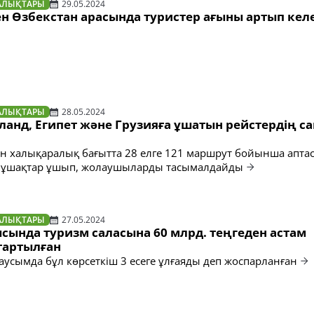
АЛЫҚТАРЫ
29.05.2024
н Өзбекстан арасында туристер ағыны артып кел
АЛЫҚТАРЫ
28.05.2024
ланд, Египет және Грузияға ұшатын рейстердің с
ден халықаралық бағытта 28 елге 121 маршрут бойынша апта
ен ұшақтар ұшып, жолаушыларды тасымалдайды
АЛЫҚТАРЫ
27.05.2024
сында туризм саласына 60 млрд. теңгеден астам
тартылған
аусымда бұл көрсеткіш 3 есеге ұлғаяды деп жоспарланған