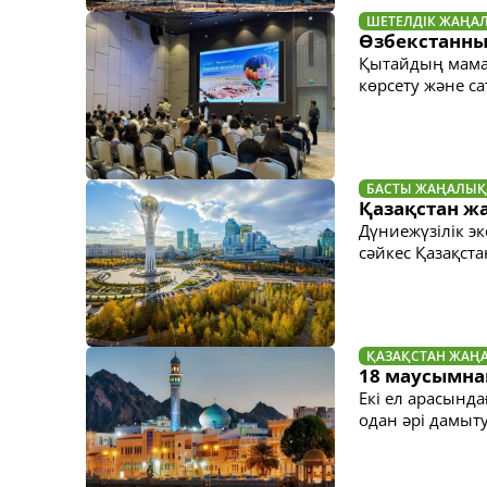
ШЕТЕЛДІК ЖАҢА
Өзбекстанны
Қытайдың мама
көрсету және с
БАСТЫ ЖАҢАЛЫҚ
Қазақстан ж
Дүниежүзілік э
сәйкес Қазақста
ҚАЗАҚСТАН ЖАҢ
18 маусымна
Екі ел арасынд
одан әрі дамыту