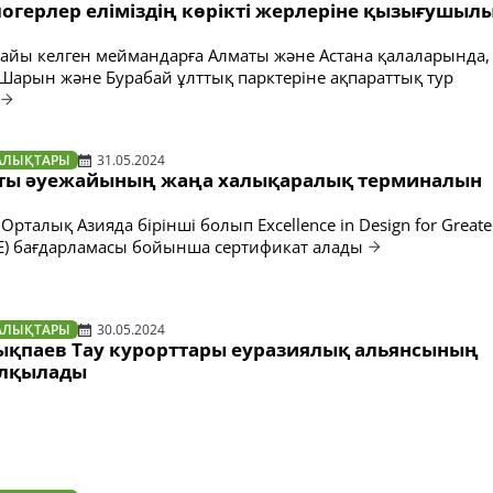
огерлер еліміздің көрікті жерлеріне қызығушыл
найы келген меймандарға Алматы және Астана қалаларында,
, Шарын және Бурабай ұлттық парктеріне ақпараттық тур
АЛЫҚТАРЫ
31.05.2024
ты әуежайының жаңа халықаралық терминалын
рталық Азияда бірінші болып Excellence in Design for Greate
DGE) бағдарламасы бойынша сертификат алады
АЛЫҚТАРЫ
30.05.2024
қпаев Тау курорттары еуразиялық альянсының
алқылады