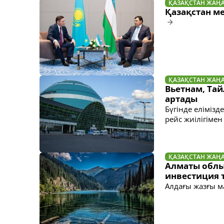
ҚАЗАҚСТАН ЖАҢ
Қазақстан ме
ҚАЗАҚСТАН ЖАҢ
Вьетнам, Тай
артады
Бүгінде еліміз
рейс жиілігім
ҚАЗАҚСТАН ЖАҢ
Алматы облы
инвестиция 
Алдағы жазғы м