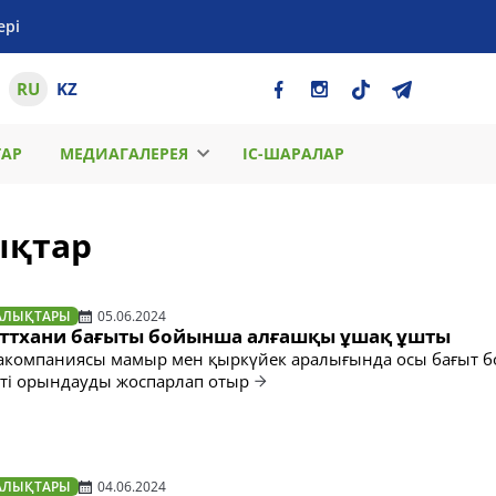
ері
RU
KZ
ТАР
МЕДИАГАЛЕРЕЯ
ІС-ШАРАЛАР
ықтар
АЛЫҚТАРЫ
05.06.2024
ттхани бағыты бойынша алғашқы ұшақ ұшты
авиакомпаниясы мамыр мен қыркүйек аралығында осы бағыт
сті орындауды жоспарлап отыр
АЛЫҚТАРЫ
04.06.2024