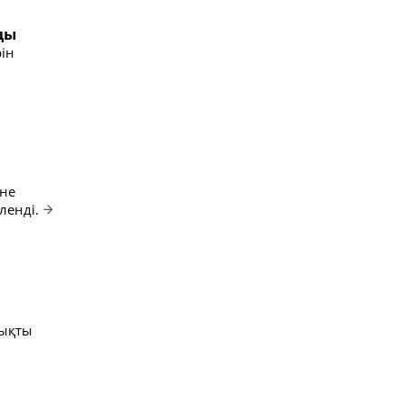
ды
ін
іне
ленді.
тықты