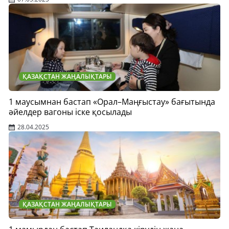
ҚАЗАҚСТАН ЖАҢАЛЫҚТАРЫ
1 маусымнан бастап «Орал–Маңғыстау» бағытында
әйелдер вагоны іске қосылады
28.04.2025
ҚАЗАҚСТАН ЖАҢАЛЫҚТАРЫ