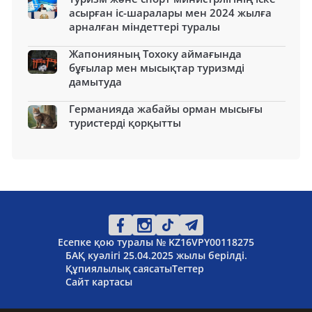
асырған іс-шаралары мен 2024 жылға
арналған міндеттері туралы
Жапонияның Тохоку аймағында
бұғылар мен мысықтар туризмді
дамытуда
Германияда жабайы орман мысығы
туристерді қорқытты
Есепке қою туралы № KZ16VPY00118275
БАҚ куәлігі 25.04.2025 жылы берілді.
Құпиялылық саясаты
Тегтер
Сайт картасы