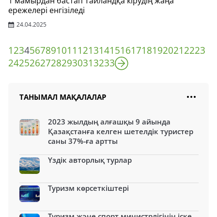
1 мамырдан бастап Таиландқа кірудің жаңа
ережелері енгізіледі
24.04.2025
1
2
3
4
5
6
7
8
9
10
11
12
13
14
15
16
17
18
19
20
21
22
23
24
25
26
27
28
29
30
31
32
33
ТАНЫМАЛ МАҚАЛАЛАР
2023 жылдың алғашқы 9 айында
Қазақстанға келген шетелдік туристер
саны 37%-ға артты
Үздік авторлық турлар
Туризм көрсеткіштері
Туризм және спорт министрлігінің іске