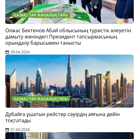
ҚАЗАҚСТАН ЖАҢАЛЫҚТАРЫ
Олжас Бектенов Абай облысының туристік әлеуетін
дамыту жөніндегі Президент тапсырмасының
орындалу барысымен танысты
09.04.2026
ҚАЗАҚСТАН ЖАҢАЛЫҚТАРЫ
Дубайға ұшатын рейстер сәуірдің аяғына дейін
тоқтатады
01.04.2026