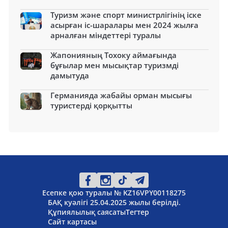
Туризм және спорт министрлігінің іске
асырған іс-шаралары мен 2024 жылға
арналған міндеттері туралы
Жапонияның Тохоку аймағында
бұғылар мен мысықтар туризмді
дамытуда
Германияда жабайы орман мысығы
туристерді қорқытты
Есепке қою туралы № KZ16VPY00118275
БАҚ куәлігі 25.04.2025 жылы берілді.
Құпиялылық саясаты
Тегтер
Сайт картасы