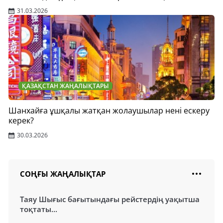
31.03.2026
ҚАЗАҚСТАН ЖАҢАЛЫҚТАРЫ
Шанхайға ұшқалы жатқан жолаушылар нені ескеру
керек?
30.03.2026
СОҢҒЫ ЖАҢАЛЫҚТАР
Таяу Шығыс бағытындағы рейстердің уақытша
тоқтаты...