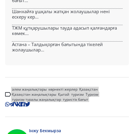
бағыт...
Шанхайға ұшқалы жатқан жолаушылар нені
ескеру кер...
ТЖМ құтқарушылары тауда адасып қалғандарға
көмек...
Астана – Талдықорған бағытында тікелей
жолаушылар...
әлем жаңалықтары
көрнекті жерлер
Қазақстан
Қазақстан жаңалықтары
Қытай
туризм
Туризм
туризм туралы жаңалықтар
туристік бағыт
Інжу Бекмырза