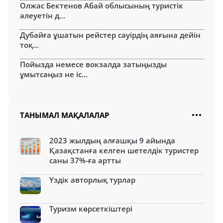
Олжас Бектенов Абай облысының туристік
әлеуетін д...
Дубайға ұшатын рейстер сәуірдің аяғына дейін
тоқ...
Пойызда немесе вокзалда затыңызды
ұмытсаңыз не іс...
ТАНЫМАЛ МАҚАЛАЛАР
2023 жылдың алғашқы 9 айында
Қазақстанға келген шетелдік туристер
саны 37%-ға артты
Үздік авторлық турлар
Туризм көрсеткіштері