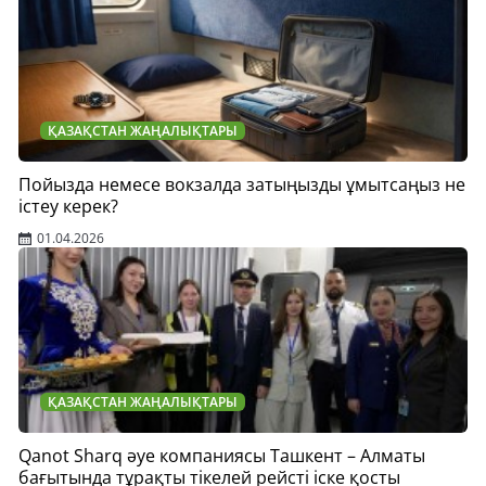
ҚАЗАҚСТАН ЖАҢАЛЫҚТАРЫ
Пойызда немесе вокзалда затыңызды ұмытсаңыз не
істеу керек?
01.04.2026
ҚАЗАҚСТАН ЖАҢАЛЫҚТАРЫ
Qanot Sharq әуе компаниясы Ташкент – Алматы
бағытында тұрақты тікелей рейсті іске қосты