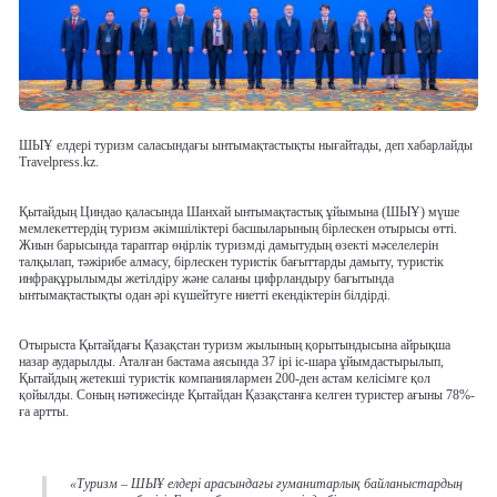
ШЫҰ елдері туризм саласындағы ынтымақтастықты нығайтады, деп хабарлайды
Travelpress.kz.
Қытайдың Циндао қаласында Шанхай ынтымақтастық ұйымына (ШЫҰ) мүше
мемлекеттердің туризм әкімшіліктері басшыларының бірлескен отырысы өтті.
Жиын барысында тараптар өңірлік туризмді дамытудың өзекті мәселелерін
талқылап, тәжірибе алмасу, бірлескен туристік бағыттарды дамыту, туристік
инфрақұрылымды жетілдіру және саланы цифрландыру бағытында
ынтымақтастықты одан әрі күшейтуге ниетті екендіктерін білдірді.
Отырыста Қытайдағы Қазақстан туризм жылының қорытындысына айрықша
назар аударылды. Аталған бастама аясында 37 ірі іс-шара ұйымдастырылып,
Қытайдың жетекші туристік компаниялармен 200-ден астам келісімге қол
қойылды. Соның нәтижесінде Қытайдан Қазақстанға келген туристер ағыны 78%-
ға артты.
«Туризм – ШЫҰ елдері арасындағы гуманитарлық байланыстардың