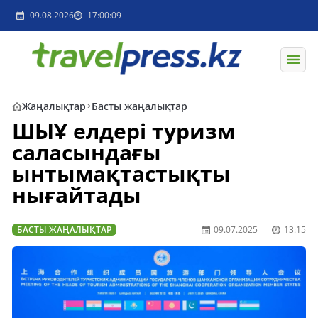
09.08.2026
17:00:09
Жаңалықтар
Басты жаңалықтар
ШЫҰ елдері туризм
саласындағы
ынтымақтастықты
нығайтады
БАСТЫ ЖАҢАЛЫҚТАР
09.07.2025
13:15