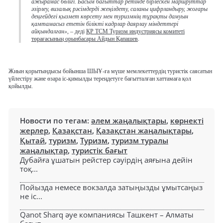
ажырамас бөлігі. Басым бағыттар ретінде бірлескен маршруттар
әзірлеу, визалық рәсімдерді жеңілдету, саланы цифрландыру, жоғары
деңгейдегі қызмет көрсету мен туризмнің тұрақты дамуын
қамтамасыз ететін білікті кадрлар даярлау міндеттері
айқындалған»
, – деді
ҚР ТСМ Туризм индустриясы комитеті
төрағасының орынбасары Айдын Қапашев
.
Жиын қорытындысы бойынша ШЫҰ-ға мүше мемлекеттердің туристік саясатын
үйлестіру және өзара іс-қимылды тереңдетуге бағытталған хаттамаға қол
қойылды.
Новости по тегам:
әлем жаңалықтары
,
көрнекті
жерлер
,
Қазақстан
,
Қазақстан жаңалықтары
,
Қытай
,
туризм
,
Туризм
,
туризм туралы
жаңалықтар
,
туристік бағыт
Дубайға ұшатын рейстер сәуірдің аяғына дейін
тоқ...
Пойызда немесе вокзалда затыңызды ұмытсаңыз
не іс...
Qanot Sharq әуе компаниясы Ташкент – Алматы