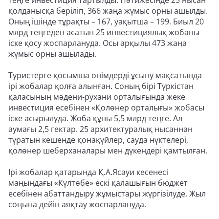
теңге инвестиция тартылды. Нәтижесінде 25 нысан
қолданысқа беріліп, 366 жаңа жұмыс орны ашылды.
Оның ішінде тұрақты – 167, уақытша – 199. Биыл 20
млрд теңгеден асатын 25 инвестициялық жобаны
іске қосу жоспарлануда. Осы арқылы 473 жаңа
жұмыс орны ашылады.
Туристерге қосымша өнімдерді ұсыну мақсатында
ірі жобалар қолға алынған. Соның бірі Түркістан
қаласының мәдени-рухани орталығында жеке
инвестиция есебінен «Қолөнер орталығы» жобасы
іске асырылуда. Жоба құны 5,5 млрд теңге. Ал
аумағы 2,5 гектар. 25 архитектуралық нысаннан
тұратын кешенде қонақүйлер, сауда нүктелері,
қолөнер шеберханалары мен дүкендері қамтылған.
Ірі жобалар қатарында Қ.А.Ясауи кесенесі
маңындағы «Күлтөбе» ескі қалашығын бюджет
есебінен абаттандыру жұмыстары жүргізілуде. Жыл
соңына дейін аяқтау жоспарлануда.