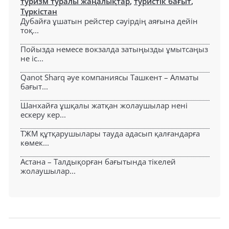
туризм туралы жаңалықтар
,
туристік бағыт
,
Түркістан
Дубайға ұшатын рейстер сәуірдің аяғына дейін
тоқ...
Пойызда немесе вокзалда затыңызды ұмытсаңыз
не іс...
Qanot Sharq әуе компаниясы Ташкент – Алматы
бағыт...
Шанхайға ұшқалы жатқан жолаушылар нені
ескеру кер...
ТЖМ құтқарушылары тауда адасып қалғандарға
көмек...
Астана – Талдықорған бағытында тікелей
жолаушылар...