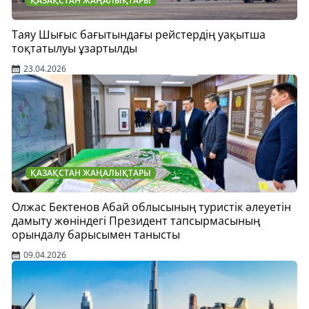
ҚАЗАҚСТАН ЖАҢАЛЫҚТАРЫ
Таяу Шығыс бағытындағы рейстердің уақытша
тоқтатылуы ұзартылды
23.04.2026
ҚАЗАҚСТАН ЖАҢАЛЫҚТАРЫ
Олжас Бектенов Абай облысының туристік әлеуетін
дамыту жөніндегі Президент тапсырмасының
орындалу барысымен танысты
09.04.2026