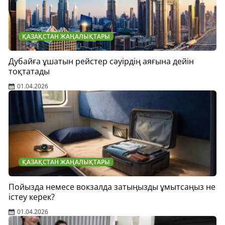
ҚАЗАҚСТАН ЖАҢАЛЫҚТАРЫ
Дубайға ұшатын рейстер сәуірдің аяғына дейін
тоқтатады
01.04.2026
ҚАЗАҚСТАН ЖАҢАЛЫҚТАРЫ
Пойызда немесе вокзалда затыңызды ұмытсаңыз не
істеу керек?
01.04.2026