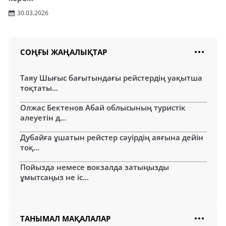
30.03.2026
СОҢҒЫ ЖАҢАЛЫҚТАР
Таяу Шығыс бағытындағы рейстердің уақытша
тоқтаты...
Олжас Бектенов Абай облысының туристік
әлеуетін д...
Дубайға ұшатын рейстер сәуірдің аяғына дейін
тоқ...
Пойызда немесе вокзалда затыңызды
ұмытсаңыз не іс...
ТАНЫМАЛ МАҚАЛАЛАР