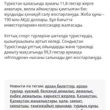
Түркістан қаласында аумағы 11,8 гектар жерге
аквапарк, вилла аймақтары қамтылған бес
жұлдызды қонақүй салу жоспарлануда. Жоба құны –
190 млн АҚШ доллары. Бұл бағытта
инвесторлармен келіссөздер жалғасады.
Ұлттық спорт түрлеріне шетелдік туристердің
қызығушылығы артып келеді. Сондықтан
Түркістанда ұлттық ойындарды және туризмді
дамыту мақсатында 99,3 гектар аумаққа
«Ипподром» нысаны салынады деп жоспарлануда.
Новости по тегам:
арзан билеттер
,
арзан
турлар
,
әуежай
,
белсенді демалыс
,
демалыс
,
еңбек демалысы
,
көрнекті жерлер
,
Қазақстан
,
Қазақстан жаңалықтары
,
қала
,
саяхат
,
саяхатшы
,
таңғажайып орындар
,
турдың құны
,