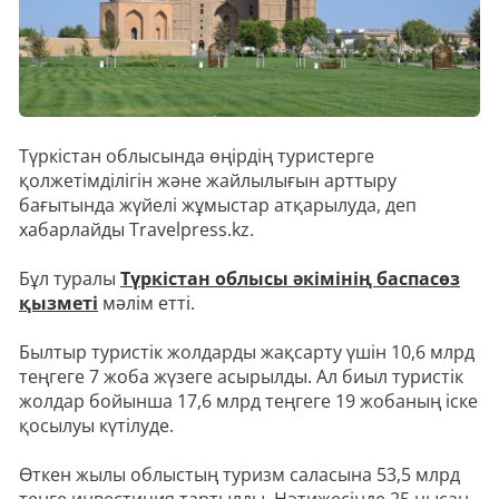
Түркістан облысында өңірдің туристерге
қолжетімділігін және жайлылығын арттыру
бағытында жүйелі жұмыстар атқарылуда, деп
хабарлайды Travelpress.kz.
Бұл туралы
Түркістан облысы әкімінің баспасөз
қызметі
мәлім етті.
Былтыр туристік жолдарды жақсарту үшін 10,6 млрд
теңгеге 7 жоба жүзеге асырылды. Ал биыл туристік
жолдар бойынша 17,6 млрд теңгеге 19 жобаның іске
қосылуы күтілуде.
Өткен жылы облыстың туризм саласына 53,5 млрд