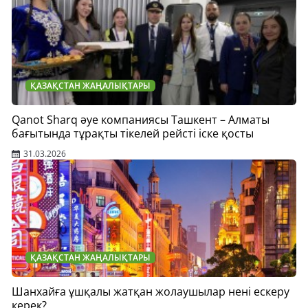
ҚАЗАҚСТАН ЖАҢАЛЫҚТАРЫ
Qanot Sharq әуе компаниясы Ташкент – Алматы
бағытында тұрақты тікелей рейсті іске қосты
31.03.2026
ҚАЗАҚСТАН ЖАҢАЛЫҚТАРЫ
Шанхайға ұшқалы жатқан жолаушылар нені ескеру
керек?