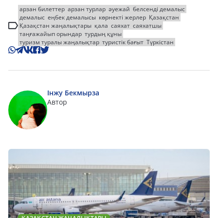
арзан билеттер
арзан турлар
әуежай
белсенді демалыс
демалыс
еңбек демалысы
көрнекті жерлер
Қазақстан
Қазақстан жаңалықтары
қала
саяхат
саяхатшы
таңғажайып орындар
турдың құны
туризм туралы жаңалықтар
туристік бағыт
Түркістан
Інжу Бекмырза
Автор