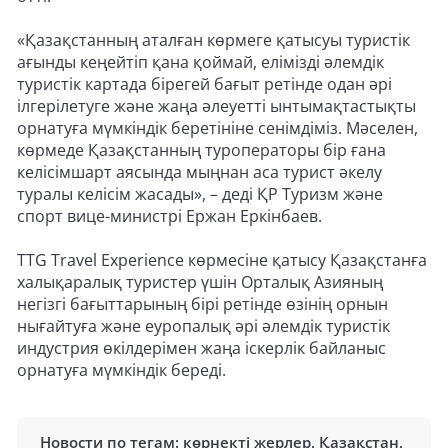
«Қазақстанның аталған көрмеге қатысуы туристік
ағынды кеңейтіп қана қоймай, елімізді әлемдік
туристік картада бірегей бағыт ретінде одан әрі
ілгерілетуге және жаңа әлеуетті ынтымақтастықты
орнатуға мүмкіндік беретініне сенімдіміз. Мәселен,
көрмеде Қазақстанның туроператоры бір ғана
келісімшарт аясында мыңнан аса турист әкелу
туралы келісім жасады», – деді ҚР Туризм және
спорт вице-министрі Ержан Еркінбаев.
TTG Travel Experience көрмесіне қатысу Қазақстанға
халықаралық туристер үшін Орталық Азияның
негізгі бағыттарының бірі ретінде өзінің орнын
нығайтуға және еуропалық әрі әлемдік туристік
индустрия өкілдерімен жаңа іскерлік байланыс
орнатуға мүмкіндік береді.
Новости по тегам:
көрнекті жерлер
,
Қазақстан
,