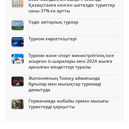
Қазақстанға келген шетелдік туристер
саны 37%-ға артты
Үздік авторлық турлар
Туризм көрсеткіштері
Туризм және спорт министрлігінің іске
асырған іс-шаралары мен 2024 жылға
арналған міндеттері туралы
Жапонияның Тохоку аймағында
бұғылар мен мысықтар туризмді
дамытуда
Германияда жабайы орман мысығы
туристерді қорқытты