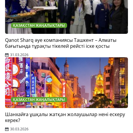
ҚАЗАҚСТАН ЖАҢАЛЫҚТАРЫ
Qanot Sharq әуе компаниясы Ташкент – Алматы
бағытында тұрақты тікелей рейсті іске қосты
31.03.2026
ҚАЗАҚСТАН ЖАҢАЛЫҚТАРЫ
Шанхайға ұшқалы жатқан жолаушылар нені ескеру
керек?
30.03.2026