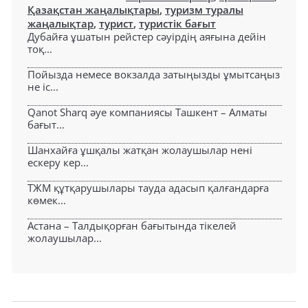
Қазақстан жаңалықтары
,
туризм туралы
жаңалықтар
,
турист
,
туристік бағыт
Дубайға ұшатын рейстер сәуірдің аяғына дейін
тоқ...
Пойызда немесе вокзалда затыңызды ұмытсаңыз
не іс...
Qanot Sharq әуе компаниясы Ташкент – Алматы
бағыт...
Шанхайға ұшқалы жатқан жолаушылар нені
ескеру кер...
ТЖМ құтқарушылары тауда адасып қалғандарға
көмек...
Астана – Талдықорған бағытында тікелей
жолаушылар...