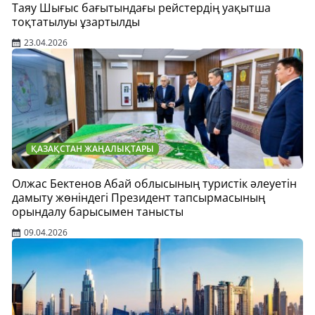
Таяу Шығыс бағытындағы рейстердің уақытша
тоқтатылуы ұзартылды
23.04.2026
ҚАЗАҚСТАН ЖАҢАЛЫҚТАРЫ
Олжас Бектенов Абай облысының туристік әлеуетін
дамыту жөніндегі Президент тапсырмасының
орындалу барысымен танысты
09.04.2026