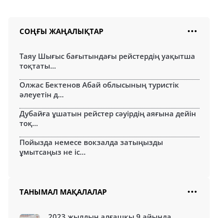
СОҢҒЫ ЖАҢАЛЫҚТАР
Таяу Шығыс бағытындағы рейстердің уақытша
тоқтаты...
Олжас Бектенов Абай облысының туристік
әлеуетін д...
Дубайға ұшатын рейстер сәуірдің аяғына дейін
тоқ...
Пойызда немесе вокзалда затыңызды
ұмытсаңыз не іс...
ТАНЫМАЛ МАҚАЛАЛАР
2023 жылдың алғашқы 9 айында