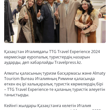
Қазақстан Италиядағы TTG Travel Experience 2024
көрмесінде еуропалық туристердің назарын
аударды, деп хабарлайды Travelpress.kz.
Алматы қаласының туризм басқармасы және Almaty
Tourism Bureau Италияның Римини қаласында
өткен ең ірі халықаралық туристік көрмелердің бірі
– TTG Travel Experience-те қаланың туристік әлеуетін
таныстырды.
Кейінгі жылдары Қазақстанға келетін Италия