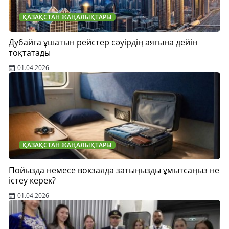
ҚАЗАҚСТАН ЖАҢАЛЫҚТАРЫ
Дубайға ұшатын рейстер сәуірдің аяғына дейін
тоқтатады
01.04.2026
ҚАЗАҚСТАН ЖАҢАЛЫҚТАРЫ
Пойызда немесе вокзалда затыңызды ұмытсаңыз не
істеу керек?
01.04.2026