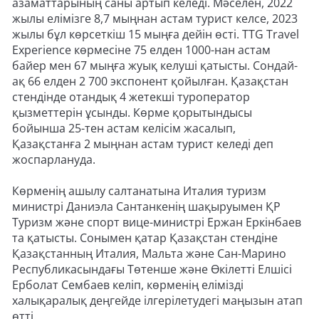
азаматтарының саны артып келеді. Мәселен, 2022
жылы елімізге 8,7 мыңнан астам турист келсе, 2023
жылы бұл көрсеткіш 15 мыңға дейін өсті. TTG Travel
Experience көрмесіне 75 елден 1000-нан астам
байер мен 67 мыңға жуық келуші қатысты. Сондай-
ақ 66 елден 2 700 экспонент қойылған. Қазақстан
стендінде отандық 4 жетекші туроператор
қызметтерін ұсынды. Көрме қорытындысы
бойынша 25-тен астам келісім жасалып,
Қазақстанға 2 мыңнан астам турист келеді деп
жоспарлануда.
Көрменің ашылу салтанатына Италия туризм
министрі Даниэла Сантанкенің шақыруымен ҚР
Туризм және спорт вице-министрі Ержан Еркінбаев
та қатысты. Сонымен қатар Қазақстан стендіне
Қазақстанның Италия, Мальта және Сан-Марино
Республикасындағы Төтенше және Өкілетті Елшісі
Ерболат Сембаев келіп, көрменің елімізді
халықаралық деңгейде ілгерілетудегі маңызын атап
өтті.