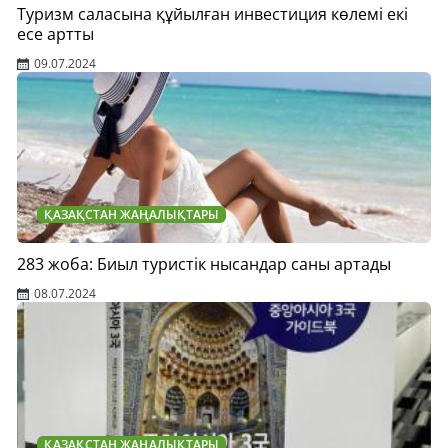
Туризм саласына құйылған инвестиция көлемі екі
есе артты
09.07.2024
ҚАЗАҚСТАН ЖАҢАЛЫҚТАРЫ
283 жоба: Биыл туристік нысандар саны артады
08.07.2024
ҚАЗАҚСТАН ЖАҢАЛЫҚТАРЫ