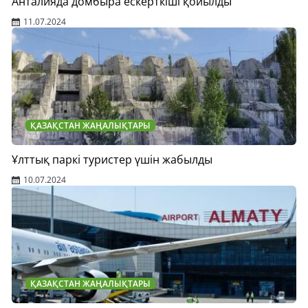
Анталияда домбыра ескерткіші қойылды
11.07.2024
ҚАЗАҚСТАН ЖАҢАЛЫҚТАРЫ
Ұлттық паркі туристер үшін жабылды
10.07.2024
ҚАЗАҚСТАН ЖАҢАЛЫҚТАРЫ