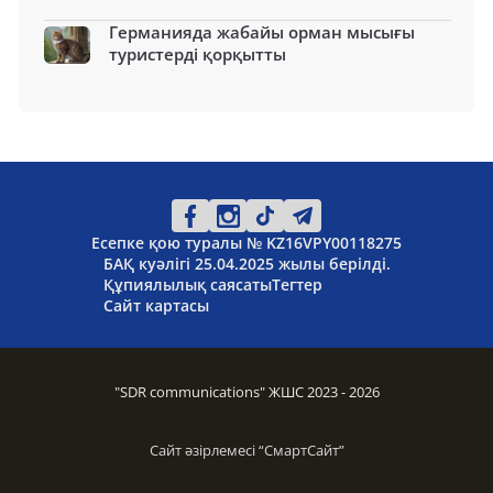
Германияда жабайы орман мысығы
туристерді қорқытты
Есепке қою туралы № KZ16VPY00118275
БАҚ куәлігі 25.04.2025 жылы берілді.
Құпиялылық саясаты
Тегтер
Сайт картасы
"SDR communications" ЖШС 2023 - 2026
Сайт әзірлемесі “
СмартСайт
”