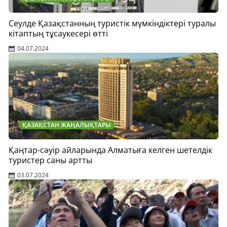
Сеулде Қазақстанның туристік мүмкіндіктері туралы
кітаптың тұсаукесері өтті
04.07.2024
ҚАЗАҚСТАН ЖАҢАЛЫҚТАРЫ
Қаңтар-сәуір айларында Алматыға келген шетелдік
туристер саны артты
03.07.2024