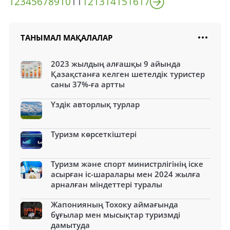
1
2
3
4
5
6
7
8
9
10
11
12
13
14
15
16
17
ТАНЫМАЛ МАҚАЛАЛАР
2023 жылдың алғашқы 9 айында
Қазақстанға келген шетелдік туристер
саны 37%-ға артты
Үздік авторлық турлар
Туризм көрсеткіштері
Туризм және спорт министрлігінің іске
асырған іс-шаралары мен 2024 жылға
арналған міндеттері туралы
Жапонияның Тохоку аймағында
бұғылар мен мысықтар туризмді
дамытуда