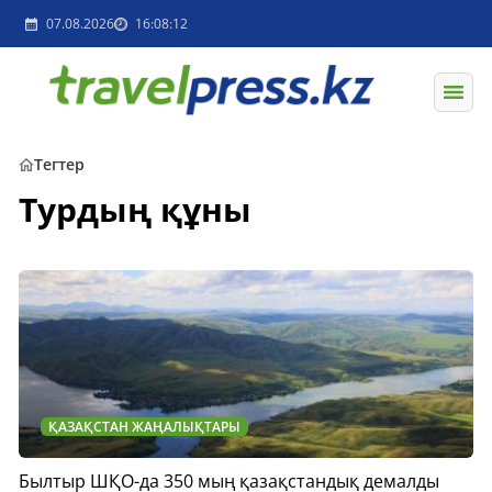
07.08.2026
16:08:12
Тегтер
Турдың құны
ҚАЗАҚСТАН ЖАҢАЛЫҚТАРЫ
Былтыр ШҚО-да 350 мың қазақстандық демалды