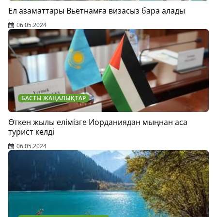
Ел азаматтары Вьетнамға визасыз бара алады
06.05.2024
БАСТЫ ЖАҢАЛЫҚТАР
Өткен жылы елімізге Иорданиядан мыңнан аса
турист келді
06.05.2024