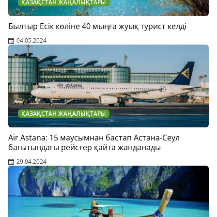
ҚАЗАҚСТАН ЖАҢАЛЫҚТАРЫ
Былтыр Есік көліне 40 мыңға жуық турист келді
04.05.2024
ҚАЗАҚСТАН ЖАҢАЛЫҚТАРЫ
Air Astana: 15 маусымнан бастап Астана-Сеул
бағытындағы рейстер қайта жанданады
29.04.2024