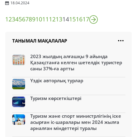
18.04.2024
1
2
3
4
5
6
7
8
9
10
11
12
13
14
15
16
17
ТАНЫМАЛ МАҚАЛАЛАР
2023 жылдың алғашқы 9 айында
Қазақстанға келген шетелдік туристер
саны 37%-ға артты
Үздік авторлық турлар
Туризм көрсеткіштері
Туризм және спорт министрлігінің іске
асырған іс-шаралары мен 2024 жылға
арналған міндеттері туралы