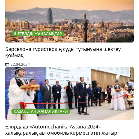
ШЕТЕЛДІК ЖАҢАЛЫҚТАР
Барселона туристердің суды тұтынуына шектеу
қоймақ
22.04.2024
ҚАЗАҚСТАН ЖАҢАЛЫҚТАРЫ
Елордада «Automechanika Astana 2024»
халықаралық автомобиль көрмесі өтіп жатыр