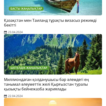
БАСТЫ ЖАҢАЛЫҚТАР
Қазақстан мен Таиланд тұрақты визасыз режимді
бекітті
23.04.2024
ШЕТЕЛДІК ЖАҢАЛЫҚТАР
Миллиондаған қолданушысы бар әлемдегі ең
танымал әлеуметтік желі Қырғызстан туралы
қызықты бейнежазба жариялады
22.04.2024