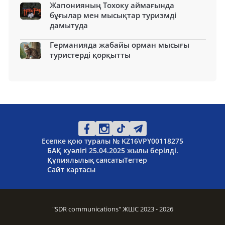
Жапонияның Тохоку аймағында
бұғылар мен мысықтар туризмді
дамытуда
Германияда жабайы орман мысығы
туристерді қорқытты
Есепке қою туралы № KZ16VPY00118275
БАҚ куәлігі 25.04.2025 жылы берілді.
Құпиялылық саясаты
Тегтер
Сайт картасы
"SDR communications" ЖШС 2023 - 2026