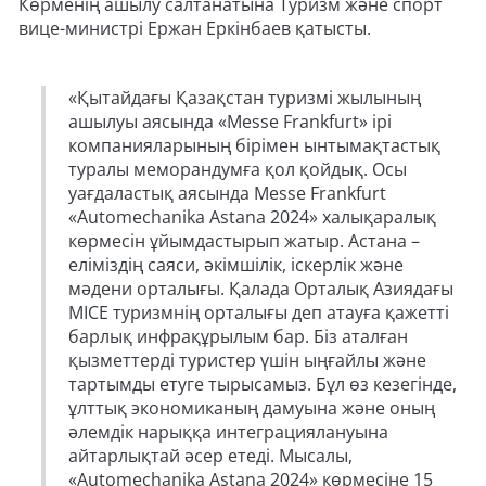
Көрменің ашылу салтанатына Туризм және спорт
вице-министрі Ержан Еркінбаев қатысты.
«Қытайдағы Қазақстан туризмі жылының
ашылуы аясында «Messe Frankfurt» ірі
компанияларының бірімен ынтымақтастық
туралы меморандумға қол қойдық. Осы
уағдаластық аясында Messe Frankfurt
«Automechanika Astana 2024» халықаралық
көрмесін ұйымдастырып жатыр. Астана –
еліміздің саяси, әкімшілік, іскерлік және
мәдени орталығы. Қалада Орталық Азиядағы
MICE туризмнің орталығы деп атауға қажетті
барлық инфрақұрылым бар. Біз аталған
қызметтерді туристер үшін ыңғайлы және
тартымды етуге тырысамыз. Бұл өз кезегінде,
ұлттық экономиканың дамуына және оның
әлемдік нарыққа интеграциялануына
айтарлықтай әсер етеді. Мысалы,
«Automechanika Astana 2024» көрмесіне 15