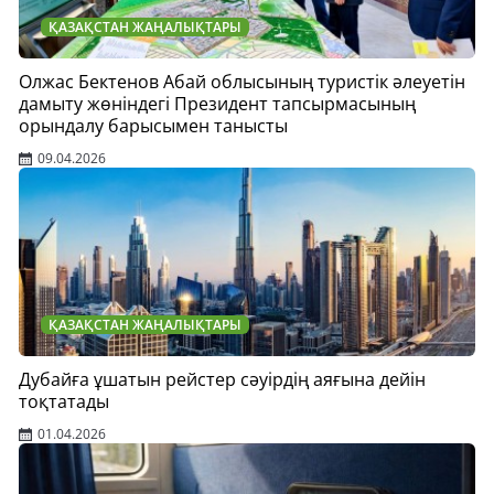
ҚАЗАҚСТАН ЖАҢАЛЫҚТАРЫ
Олжас Бектенов Абай облысының туристік әлеуетін
дамыту жөніндегі Президент тапсырмасының
орындалу барысымен танысты
09.04.2026
ҚАЗАҚСТАН ЖАҢАЛЫҚТАРЫ
Дубайға ұшатын рейстер сәуірдің аяғына дейін
тоқтатады
01.04.2026