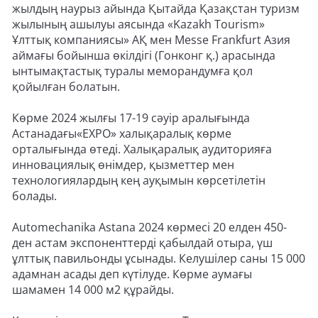
жылдың наурыз айында Қытайда Қазақстан туризм
жылының ашылуы аясында «Kazakh Tourism»
Ұлттық компаниясы» АҚ мен Messe Frankfurt Азия
аймағы бойынша өкілдігі (Гонконг қ.) арасында
ынтымақтастық туралы меморандумға қол
қойылған болатын.
Көрме 2024 жылғы 17-19 сәуір аралығында
Астанадағы«ЕХРО» халықаралық көрме
орталығында өтеді. Халықаралық аудиторияға
инновациялық өнімдер, қызметтер мен
технологиялардың кең ауқымын көрсетілетін
болады.
Automechanika Astana 2024 көрмесі 20 елден 450-
ден астам экспоненттерді қабылдай отыра, үш
ұлттық павильонды ұсынады. Келушілер саны 15 000
адамнан асады деп күтілуде. Көрме аумағы
шамамен 14 000 м2 құрайды.