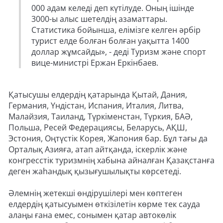
000 адам келеді деп күтілуде. Оның ішінде
3000-ы алыс шетелдің азаматтары.
Статистика бойынша, елімізге келген әрбір
турист елде болған болған уақытта 1400
доллар жұмсайды», - деді Туризм және спорт
вице-министрі Ержан Еркінбаев.
Қатысушы елдердің қатарында Қытай, Дания,
Германия, Үндістан, Испания, Италия, Литва,
Малайзия, Таиланд, Түркіменстан, Түркия, БАӘ,
Польша, Ресей Федерациясы, Беларусь, АҚШ,
Эстония, Оңтүстік Корея, Жапония бар. Бұл тағы да
Орталық Азияға, атап айтқанда, іскерлік және
конгресстік туризмнің хабына айналған Қазақстанға
деген жаһандық қызығушылықты көрсетеді.
Әлемнің жетекші өндірушілері мен көптеген
елдердің қатысуымен өткізілетін көрме тек сауда
алаңы ғана емес, сонымен қатар автокөлік