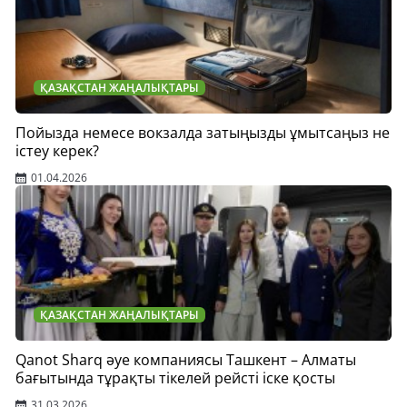
ҚАЗАҚСТАН ЖАҢАЛЫҚТАРЫ
Пойызда немесе вокзалда затыңызды ұмытсаңыз не
істеу керек?
01.04.2026
ҚАЗАҚСТАН ЖАҢАЛЫҚТАРЫ
Qanot Sharq әуе компаниясы Ташкент – Алматы
бағытында тұрақты тікелей рейсті іске қосты
31.03.2026