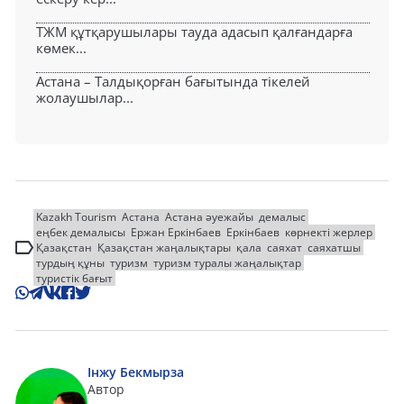
ТЖМ құтқарушылары тауда адасып қалғандарға
көмек...
Астана – Талдықорған бағытында тікелей
жолаушылар...
Kazakh Tourism
Астана
Астана әуежайы
демалыс
еңбек демалысы
Ержан Еркінбаев
Еркінбаев
көрнекті жерлер
Қазақстан
Қазақстан жаңалықтары
қала
саяхат
саяхатшы
турдың құны
туризм
туризм туралы жаңалықтар
туристік бағыт
Інжу Бекмырза
Автор