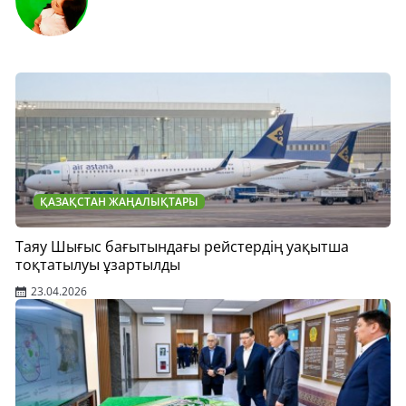
ҚАЗАҚСТАН ЖАҢАЛЫҚТАРЫ
Таяу Шығыс бағытындағы рейстердің уақытша
тоқтатылуы ұзартылды
23.04.2026