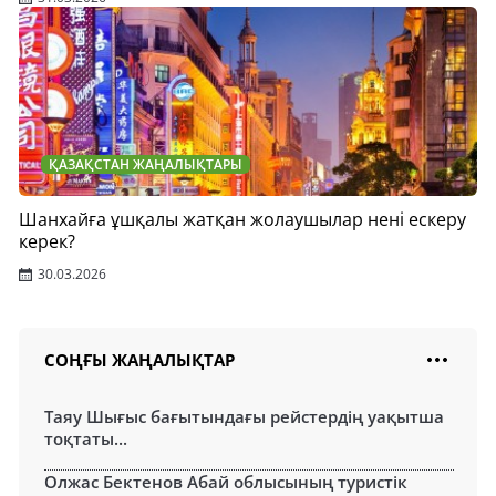
ҚАЗАҚСТАН ЖАҢАЛЫҚТАРЫ
Шанхайға ұшқалы жатқан жолаушылар нені ескеру
керек?
30.03.2026
СОҢҒЫ ЖАҢАЛЫҚТАР
Таяу Шығыс бағытындағы рейстердің уақытша
тоқтаты...
Олжас Бектенов Абай облысының туристік