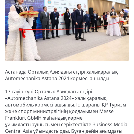
Астанада Орталық Азиядағы ең ірі халықаралық
Automechanika Astana 2024 көрмесі ашылды
17 сәуір күні Орталық Азиядағы ең ірі
«Automechanika Astana 2024» халықаралық
автомобиль көрмесі ашылды. Іс-шараны ҚР Туризм
және спорт министрлігінің қолдауымен Messe
Frankfurt GbMH жаһандық көрме
ұйымдастырушысымен серіктестікте Business Media
Central Asia ұйымдастырды. Бұған дейін ағымдағы