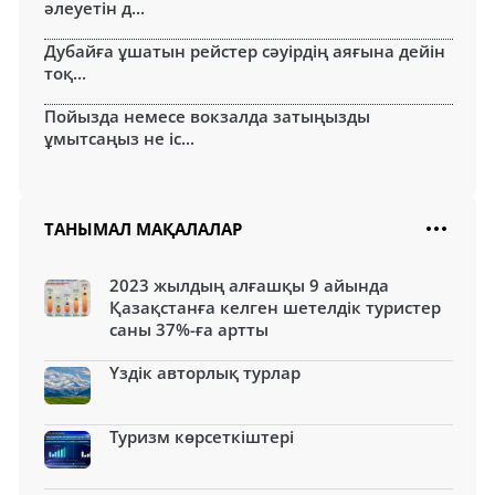
әлеуетін д...
Дубайға ұшатын рейстер сәуірдің аяғына дейін
тоқ...
Пойызда немесе вокзалда затыңызды
ұмытсаңыз не іс...
ТАНЫМАЛ МАҚАЛАЛАР
2023 жылдың алғашқы 9 айында
Қазақстанға келген шетелдік туристер
саны 37%-ға артты
Үздік авторлық турлар
Туризм көрсеткіштері