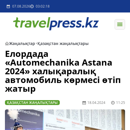
07.08.2026
03:02:18
Жаңалықтар
Қазақстан жаңалықтары
Елордада
«Automechanika Astana
2024» халықаралық
автомобиль көрмесі өтіп
жатыр
ҚАЗАҚСТАН ЖАҢАЛЫҚТАРЫ
18.04.2024
11:25