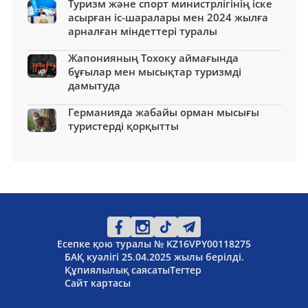
Туризм және спорт министрлігінің іске
асырған іс-шаралары мен 2024 жылға
арналған міндеттері туралы
Жапонияның Тохоку аймағында
бұғылар мен мысықтар туризмді
дамытуда
Германияда жабайы орман мысығы
туристерді қорқытты
Есепке қою туралы № KZ16VPY00118275
БАҚ куәлігі 25.04.2025 жылы берілді.
Құпиялылық саясаты
Тегтер
Сайт картасы