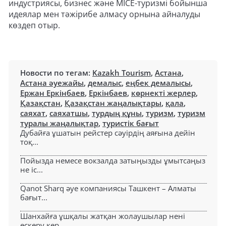
индустриясы, бизнес және MICE-туризмі бойынша
идеялар мен тәжірибе алмасу орнына айналуды
көздеп отыр.
Новости по тегам:
Kazakh Tourism
,
Астана
,
Астана әуежайы
,
демалыс
,
еңбек демалысы
,
Ержан Еркінбаев
,
Еркінбаев
,
көрнекті жерлер
,
Қазақстан
,
Қазақстан жаңалықтары
,
қала
,
саяхат
,
саяхатшы
,
турдың құны
,
туризм
,
туризм
туралы жаңалықтар
,
туристік бағыт
Дубайға ұшатын рейстер сәуірдің аяғына дейін
тоқ...
Пойызда немесе вокзалда затыңызды ұмытсаңыз
не іс...
Qanot Sharq әуе компаниясы Ташкент – Алматы
бағыт...
Шанхайға ұшқалы жатқан жолаушылар нені
ескеру кер...