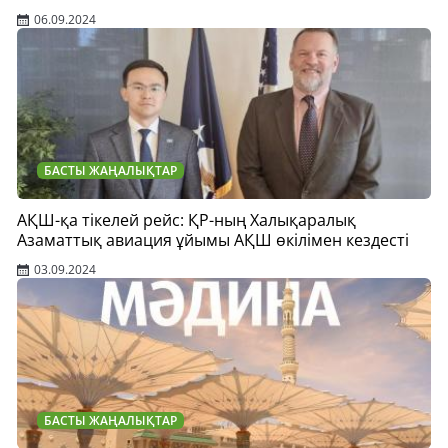
06.09.2024
БАСТЫ ЖАҢАЛЫҚТАР
АҚШ-қа тікелей рейс: ҚР-ның Халықаралық
Азаматтық авиация ұйымы АҚШ өкілімен кездесті
03.09.2024
БАСТЫ ЖАҢАЛЫҚТАР