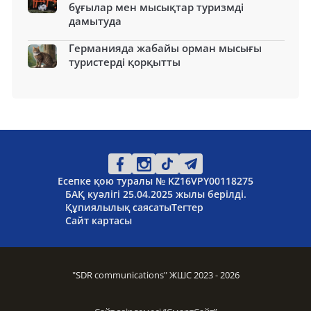
бұғылар мен мысықтар туризмді
дамытуда
Германияда жабайы орман мысығы
туристерді қорқытты
Есепке қою туралы № KZ16VPY00118275
БАҚ куәлігі 25.04.2025 жылы берілді.
Құпиялылық саясаты
Тегтер
Сайт картасы
"SDR communications" ЖШС 2023 - 2026