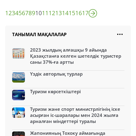
1
2
3
4
5
6
7
8
9
10
11
12
13
14
15
16
17
ТАНЫМАЛ МАҚАЛАЛАР
2023 жылдың алғашқы 9 айында
Қазақстанға келген шетелдік туристер
саны 37%-ға артты
Үздік авторлық турлар
Туризм көрсеткіштері
Туризм және спорт министрлігінің іске
асырған іс-шаралары мен 2024 жылға
арналған міндеттері туралы
Жапонияның Тохоку аймағында