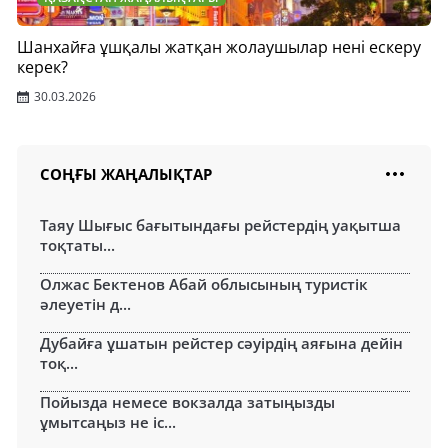
Шанхайға ұшқалы жатқан жолаушылар нені ескеру
керек?
30.03.2026
СОҢҒЫ ЖАҢАЛЫҚТАР
Таяу Шығыс бағытындағы рейстердің уақытша
тоқтаты...
Олжас Бектенов Абай облысының туристік
әлеуетін д...
Дубайға ұшатын рейстер сәуірдің аяғына дейін
тоқ...
Пойызда немесе вокзалда затыңызды
ұмытсаңыз не іс...