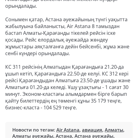
орындалады.
Сонымен қатар, Астана әуежайының түнгі уақытта
жабылуына байланысты, Air Astana 8 тамыздан
бастап Алматы-Қарағанды тікелей рейсін іске
қосады. Рейс елордалық әуежайда жөндеу
жұмыстары аяқталғанға дейін бейсенбі, жұма және
сенбі күндері орындалады.
КС 311 рейсінің Алматыдан Қарағандыға 21.20-да
ұшып кетіп, Қарағандыға 22.50-де келуі. КС 312 кері
рейсі Қарағандыдан Алматыға 23.50-де ұшады және
Алматыға 01.20-да келеді. Ұшу ұзақтығы - 1 сағат 30
минут. Эконом-кластағы алымдармен бірге барып
қайту билеттердің ең төменгі құны 35 179 теңге,
бизнес-класта - 104 529 теңге.
Новости по тегам:
Air Astana
,
авиация
,
Алматы
,
Алматы әуежайы
,
Астана
,
Астана әуежайы
,