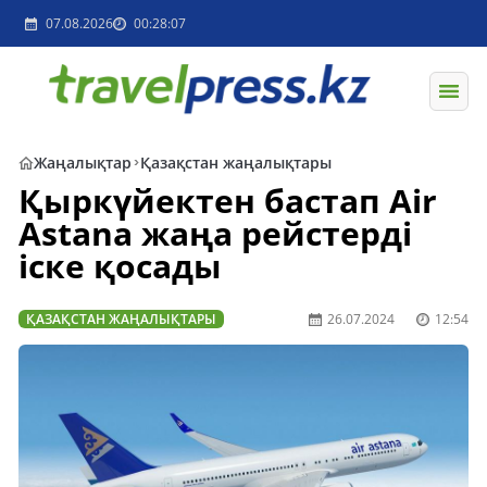
07.08.2026
00:28:07
Жаңалықтар
Қазақстан жаңалықтары
Қыркүйектен бастап Air
Astana жаңа рейстерді
іске қосады
ҚАЗАҚСТАН ЖАҢАЛЫҚТАРЫ
26.07.2024
12:54