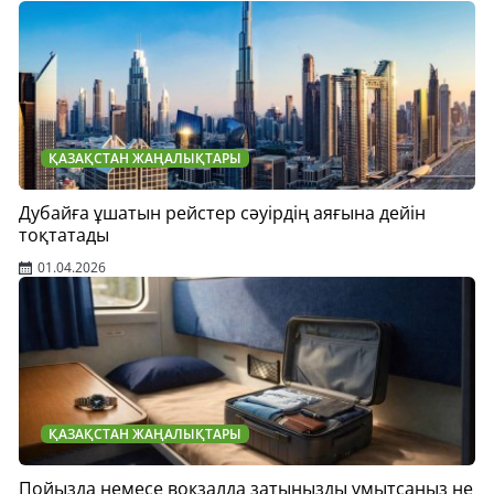
ҚАЗАҚСТАН ЖАҢАЛЫҚТАРЫ
Дубайға ұшатын рейстер сәуірдің аяғына дейін
тоқтатады
01.04.2026
ҚАЗАҚСТАН ЖАҢАЛЫҚТАРЫ
Пойызда немесе вокзалда затыңызды ұмытсаңыз не