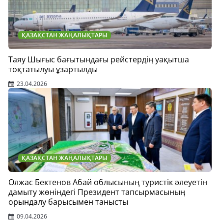
ҚАЗАҚСТАН ЖАҢАЛЫҚТАРЫ
Таяу Шығыс бағытындағы рейстердің уақытша
тоқтатылуы ұзартылды
23.04.2026
ҚАЗАҚСТАН ЖАҢАЛЫҚТАРЫ
Олжас Бектенов Абай облысының туристік әлеуетін
дамыту жөніндегі Президент тапсырмасының
орындалу барысымен танысты
09.04.2026