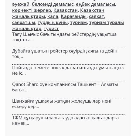
әуежай
,
белсенді демалыс
,
еңбек демалысы
,
көрнекті жерлер
,
Қазақстан
,
Қазақстан
жаңалықтары
,
қала
,
Қарағанды
,
саяхат
,
саяхатшы
,
турдың құны
,
туризм
,
туризм туралы
жаңалықтар
,
турист
Таяу Шығыс бағытындағы рейстердің уақытша
тоқтаты...
Дубайға ұшатын рейстер сәуірдің аяғына дейін
тоқ...
Пойызда немесе вокзалда затыңызды ұмытсаңыз
не іс...
Qanot Sharq әуе компаниясы Ташкент – Алматы
бағыт...
Шанхайға ұшқалы жатқан жолаушылар нені
ескеру кер...
ТЖМ құтқарушылары тауда адасып қалғандарға
көмек...