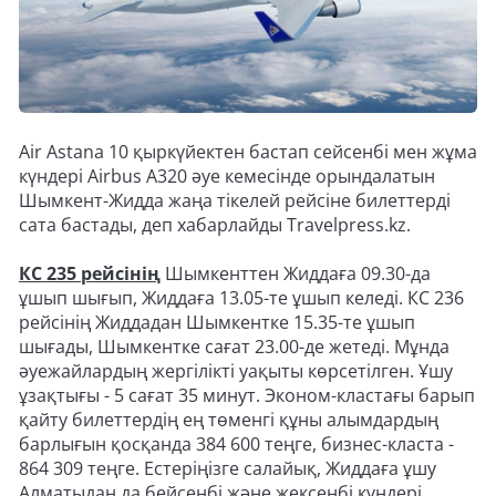
Air Astana 10 қыркүйектен бастап сейсенбі мен жұма
күндері Airbus А320 әуе кемесінде орындалатын
Шымкент-Жидда жаңа тікелей рейсіне билеттерді
сата бастады, деп хабарлайды Travelpress.kz.
КС 235 рейсінің
Шымкенттен Жиддаға 09.30-да
ұшып шығып, Жиддаға 13.05-те ұшып келеді. КС 236
рейсінің Жиддадан Шымкентке 15.35-те ұшып
шығады, Шымкентке сағат 23.00-де жетеді. Мұнда
әуежайлардың жергілікті уақыты көрсетілген. Ұшу
ұзақтығы - 5 сағат 35 минут. Эконом-кластағы барып
қайту билеттердің ең төменгі құны алымдардың
барлығын қосқанда 384 600 теңге, бизнес-класта -
864 309 теңге. Естеріңізге салайық, Жиддаға ұшу
Алматыдан да бейсенбі және жексенбі күндері