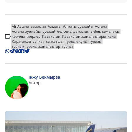
Air Astana
авиация
Алматы
Алматы әуежайы
Астана
Астана әуежайы
әуежай
белсенді демалыс
еңбек демалысы
көрнекті жерлер
Қазақстан
Қазақстан жаңалықтары
қала
Қарағанды
саяхат
саяхатшы
турдың құны
туризм
туризм туралы жаңалықтар
турист
Інжу Бекмырза
Автор