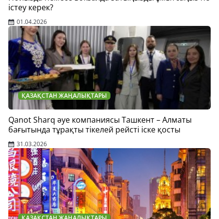
істеу керек?
01.04.2026
ҚАЗАҚСТАН ЖАҢАЛЫҚТАРЫ
Qanot Sharq әуе компаниясы Ташкент – Алматы
бағытында тұрақты тікелей рейсті іске қосты
31.03.2026
ҚАЗАҚСТАН ЖАҢАЛЫҚТАРЫ