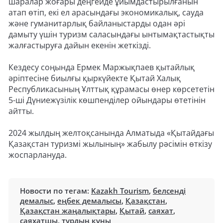
шаралар жоғары деңгейде ұйымдастырылғанын
атап өтіп, екі ел арасындағы экономикалық, сауда
және гуманитарлық байланыстарды одан әрі
дамыту үшін туризм саласындағы ынтымақтастықты
жалғастыруға дайын екенін жеткізді.
Кездесу соңында Ермек Маржықпаев қытайлық
әріптесіне биылғы қыркүйекте Қытай Халық
Республикасының Ұлттық құрамасы өнер көрсететін
5-ші Дүниежүзілік көшпенділер ойындары өтетінін
айтты.
2024 жылдың желтоқсанында Алматыда «Қытайдағы
Қазақстан туризмі жылының» жабылу рәсімін өткізу
жоспарлануда.
Новости по тегам:
Kazakh Tourism
,
белсенді
демалыс
,
еңбек демалысы
,
Қазақстан
,
Қазақстан жаңалықтары
,
Қытай
,
саяхат
,
саяхатшы
,
турдың құны