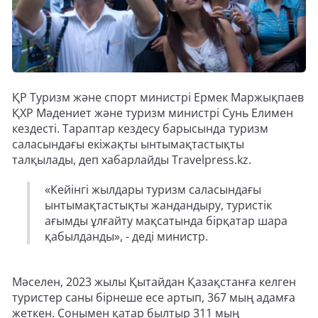
ҚР Туризм және спорт министрі Ермек Маржықпаев
ҚХР Мәдениет және туризм министрі Сунь Елимен
кездесті. Тараптар кездесу барысында туризм
саласындағы екіжақты ынтымақтастықты
талқылады, деп хабарлайды Travelpress.kz.
«Кейінгі жылдары туризм саласындағы
ынтымақтастықты жандандыру, туристік
ағымды ұлғайту мақсатында бірқатар шара
қабылданды», - деді министр.
Мәселен, 2023 жылы Қытайдан Қазақстанға келген
туристер саны бірнеше есе артып, 367 мың адамға
жеткен. Сонымен қатар былтыр 311 мың