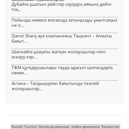
Дубайға ұшатын рейстер сәуірдің аяғына дейін
тоқ...
Пойызда немесе вокзалда затыңызды ұмытсаңыз
не іс...
Qanot Sharq әуе компаниясы Ташкент – Алматы
бағыт...
Шанхайға ұшқалы жатқан жолаушылар нені
ескеру кер...
ТЖМ құтқарушылары тауда адасып қалғандарға
көмек...
Астана – Талдықорған бағытында тікелей
жолаушылар...
Kazakh Tourism
белсенді демалыс
еңбек демалысы
Қазақстан