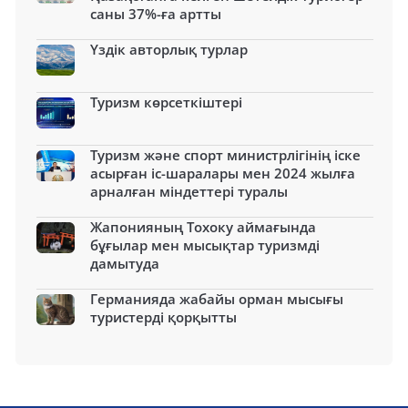
саны 37%-ға артты
Үздік авторлық турлар
Туризм көрсеткіштері
Туризм және спорт министрлігінің іске
асырған іс-шаралары мен 2024 жылға
арналған міндеттері туралы
Жапонияның Тохоку аймағында
бұғылар мен мысықтар туризмді
дамытуда
Германияда жабайы орман мысығы
туристерді қорқытты