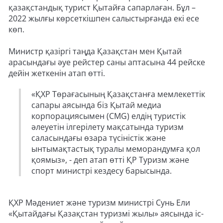
қазақстандық турист Қытайға сапарлаған. Бұл –
2022 жылғы көрсеткішпен салыстырғанда екі есе
көп.
Министр қазіргі таңда Қазақстан мен Қытай
арасындағы әуе рейстер саны аптасына 44 рейске
дейін жеткенін атап өтті.
«ҚХР Төрағасының Қазақстанға мемлекеттік
сапары аясында біз Қытай медиа
корпорациясымен (СМG) елдің туристік
әлеуетін ілгерілету мақсатында туризм
саласындағы өзара түсіністік және
ынтымақтастық туралы меморандумға қол
қоямыз», - деп атап өтті ҚР Туризм және
спорт министрі кездесу барысында.
ҚХР Мәдениет және туризм министрі Сунь Ели
«Қытайдағы Қазақстан туризмі жылы» аясында іс-