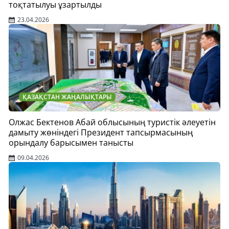
тоқтатылуы ұзартылды
23.04.2026
ҚАЗАҚСТАН ЖАҢАЛЫҚТАРЫ
Олжас Бектенов Абай облысының туристік әлеуетін
дамыту жөніндегі Президент тапсырмасының
орындалу барысымен танысты
09.04.2026