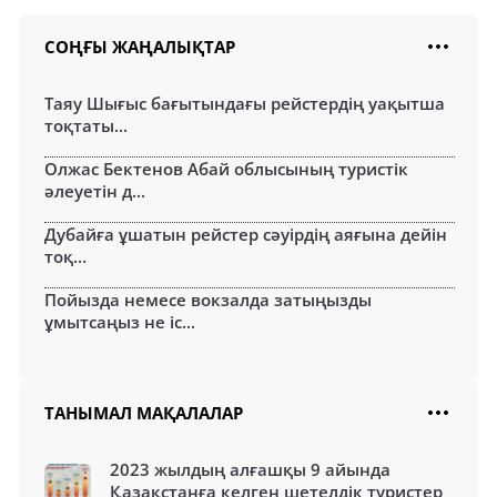
СОҢҒЫ ЖАҢАЛЫҚТАР
Таяу Шығыс бағытындағы рейстердің уақытша
тоқтаты...
Олжас Бектенов Абай облысының туристік
әлеуетін д...
Дубайға ұшатын рейстер сәуірдің аяғына дейін
тоқ...
Пойызда немесе вокзалда затыңызды
ұмытсаңыз не іс...
ТАНЫМАЛ МАҚАЛАЛАР
2023 жылдың алғашқы 9 айында
Қазақстанға келген шетелдік туристер