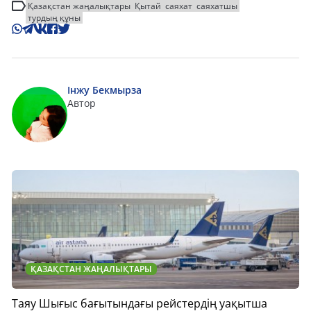
Қазақстан жаңалықтары
Қытай
саяхат
саяхатшы
турдың құны
Інжу Бекмырза
Автор
ҚАЗАҚСТАН ЖАҢАЛЫҚТАРЫ
Таяу Шығыс бағытындағы рейстердің уақытша