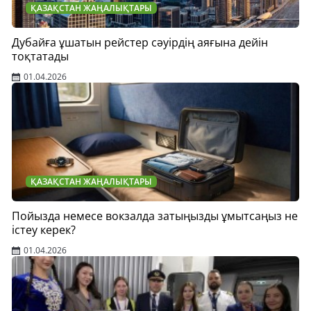
ҚАЗАҚСТАН ЖАҢАЛЫҚТАРЫ
Дубайға ұшатын рейстер сәуірдің аяғына дейін
тоқтатады
01.04.2026
ҚАЗАҚСТАН ЖАҢАЛЫҚТАРЫ
Пойызда немесе вокзалда затыңызды ұмытсаңыз не
істеу керек?
01.04.2026