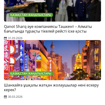
ҚАЗАҚСТАН ЖАҢАЛЫҚТАРЫ
Qanot Sharq әуе компаниясы Ташкент – Алматы
бағытында тұрақты тікелей рейсті іске қосты
31.03.2026
ҚАЗАҚСТАН ЖАҢАЛЫҚТАРЫ
Шанхайға ұшқалы жатқан жолаушылар нені ескеру
керек?
30.03.2026