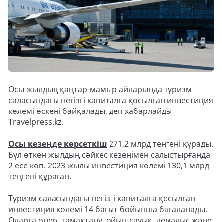
Осы жылдың қаңтар-мамыр айларында туризм
саласындағы негізгі капиталға қосылған инвестиция
көлемі өскені байқалады, деп хабарлайды
Travelpress.kz.
Осы кезеңде көрсеткіш
271,2 млрд теңгені құрады.
Бұл өткен жылдың сәйкес кезеңімен салыстырғанда
2 есе көп. 2023 жылы инвестиция көлемі 130,1 млрд
теңгені құраған.
Туризм саласындағы негізгі капиталға қосылған
инвестиция көлемі 14 бағыт бойынша бағаланады.
Оларға өнер, тамақтану, ойын-сауық, демалыс және