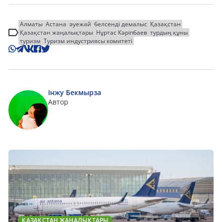
Алматы
Астана
әуежай
белсенді демалыс
Қазақстан
Қазақстан жаңалықтары
Нұртас Кәріпбаев
турдың құны
туризм
Туризм индустриясы комитеті
Інжу Бекмырза
Автор
ҚАЗАҚСТАН ЖАҢАЛЫҚТАРЫ