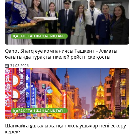
ҚАЗАҚСТАН ЖАҢАЛЫҚТАРЫ
Qanot Sharq әуе компаниясы Ташкент – Алматы
бағытында тұрақты тікелей рейсті іске қосты
31.03.2026
ҚАЗАҚСТАН ЖАҢАЛЫҚТАРЫ
Шанхайға ұшқалы жатқан жолаушылар нені ескеру
керек?