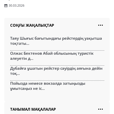
30.03.2026
СОҢҒЫ ЖАҢАЛЫҚТАР
Таяу Шығыс бағытындағы рейстердің уақытша
тоқтаты...
Олжас Бектенов Абай облысының туристік
әлеуетін д...
Дубайға ұшатын рейстер сәуірдің аяғына дейін
тоқ...
Пойызда немесе вокзалда затыңызды
ұмытсаңыз не іс...
ТАНЫМАЛ МАҚАЛАЛАР