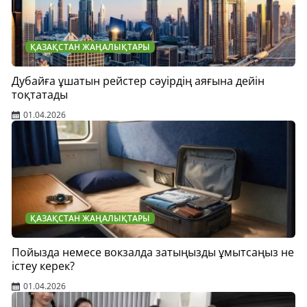
ҚАЗАҚСТАН ЖАҢАЛЫҚТАРЫ
Дубайға ұшатын рейстер сәуірдің аяғына дейін
тоқтатады
01.04.2026
ҚАЗАҚСТАН ЖАҢАЛЫҚТАРЫ
Пойызда немесе вокзалда затыңызды ұмытсаңыз не
істеу керек?
01.04.2026