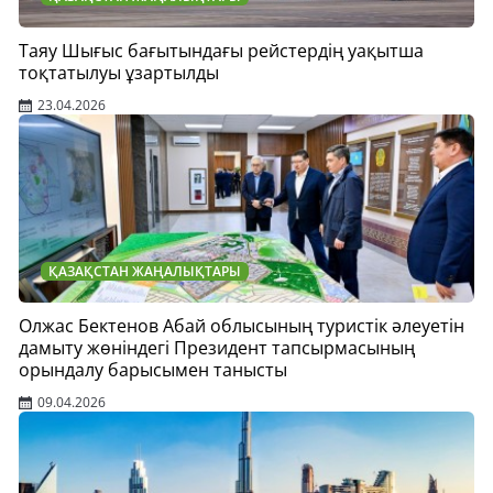
Таяу Шығыс бағытындағы рейстердің уақытша
тоқтатылуы ұзартылды
23.04.2026
ҚАЗАҚСТАН ЖАҢАЛЫҚТАРЫ
Олжас Бектенов Абай облысының туристік әлеуетін
дамыту жөніндегі Президент тапсырмасының
орындалу барысымен танысты
09.04.2026