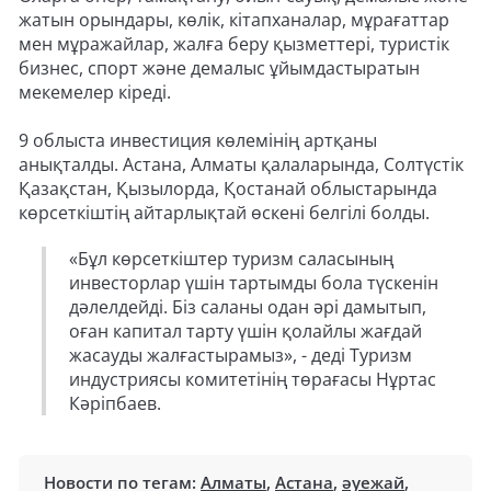
жатын орындары, көлік, кітапханалар, мұрағаттар
мен мұражайлар, жалға беру қызметтері, туристік
бизнес, спорт және демалыс ұйымдастыратын
мекемелер кіреді.
9 облыста инвестиция көлемінің артқаны
анықталды. Астана, Алматы қалаларында, Солтүстік
Қазақстан, Қызылорда, Қостанай облыстарында
көрсеткіштің айтарлықтай өскені белгілі болды.
«Бұл көрсеткіштер туризм саласының
инвесторлар үшін тартымды бола түскенін
дәлелдейді. Біз саланы одан әрі дамытып,
оған капитал тарту үшін қолайлы жағдай
жасауды жалғастырамыз», - деді Туризм
индустриясы комитетінің төрағасы Нұртас
Кәріпбаев.
Новости по тегам:
Алматы
,
Астана
,
әуежай
,