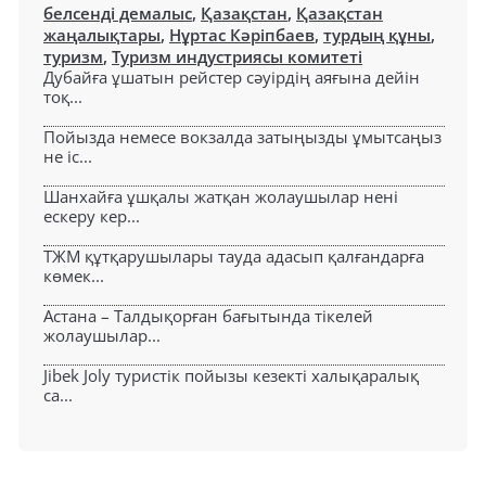
белсенді демалыс
,
Қазақстан
,
Қазақстан
жаңалықтары
,
Нұртас Кәріпбаев
,
турдың құны
,
туризм
,
Туризм индустриясы комитеті
Дубайға ұшатын рейстер сәуірдің аяғына дейін
тоқ...
Пойызда немесе вокзалда затыңызды ұмытсаңыз
не іс...
Шанхайға ұшқалы жатқан жолаушылар нені
ескеру кер...
ТЖМ құтқарушылары тауда адасып қалғандарға
көмек...
Астана – Талдықорған бағытында тікелей
жолаушылар...
Jibek Joly туристік пойызы кезекті халықаралық
са...