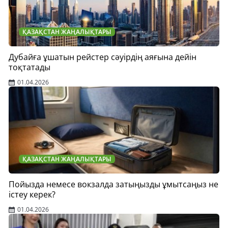
ҚАЗАҚСТАН ЖАҢАЛЫҚТАРЫ
Дубайға ұшатын рейстер сәуірдің аяғына дейін
тоқтатады
01.04.2026
ҚАЗАҚСТАН ЖАҢАЛЫҚТАРЫ
Пойызда немесе вокзалда затыңызды ұмытсаңыз не
істеу керек?
01.04.2026