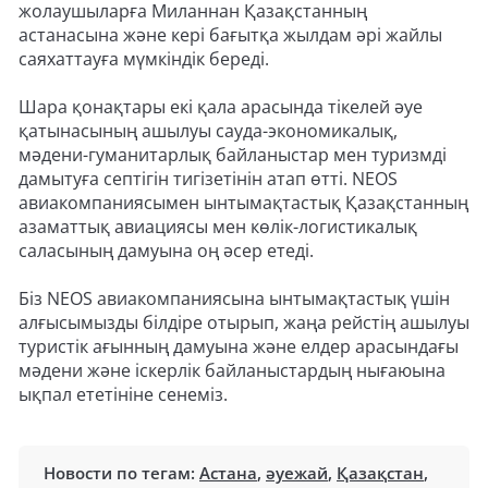
жолаушыларға Миланнан Қазақстанның
астанасына және кері бағытқа жылдам әрі жайлы
саяхаттауға мүмкіндік береді.
Шара қонақтары екі қала арасында тікелей әуе
қатынасының ашылуы сауда-экономикалық,
мәдени-гуманитарлық байланыстар мен туризмді
дамытуға септігін тигізетінін атап өтті. NEOS
авиакомпаниясымен ынтымақтастық Қазақстанның
азаматтық авиациясы мен көлік-логистикалық
саласының дамуына оң әсер етеді.
Біз NEOS авиакомпаниясына ынтымақтастық үшін
алғысымызды білдіре отырып, жаңа рейстің ашылуы
туристік ағынның дамуына және елдер арасындағы
мәдени және іскерлік байланыстардың нығаюына
ықпал ететініне сенеміз.
Новости по тегам:
Астана
,
әуежай
,
Қазақстан
,