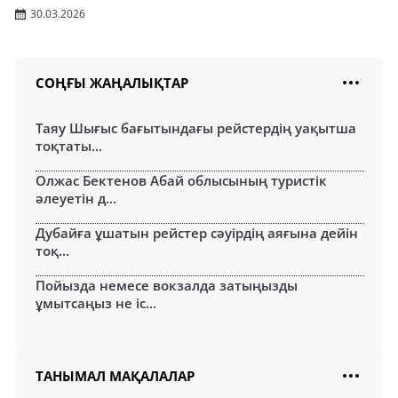
30.03.2026
СОҢҒЫ ЖАҢАЛЫҚТАР
Таяу Шығыс бағытындағы рейстердің уақытша
тоқтаты...
Олжас Бектенов Абай облысының туристік
әлеуетін д...
Дубайға ұшатын рейстер сәуірдің аяғына дейін
тоқ...
Пойызда немесе вокзалда затыңызды
ұмытсаңыз не іс...
ТАНЫМАЛ МАҚАЛАЛАР