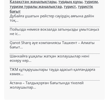
Қазақстан жаңалықтары
,
турдың құны
,
туризм
,
туризм туралы жаңалықтар
,
турист
,
туристік
бағыт
Дубайға ұшатын рейстер сәуірдің аяғына дейін
тоқ...
Пойызда немесе вокзалда затыңызды ұмытсаңыз
не іс...
Qanot Sharq әуе компаниясы Ташкент – Алматы
бағыт...
Шанхайға ұшқалы жатқан жолаушылар нені
ескеру кер...
ТЖМ құтқарушылары тауда адасып қалғандарға
көмек...
Астана – Талдықорған бағытында тікелей
жолаушылар...