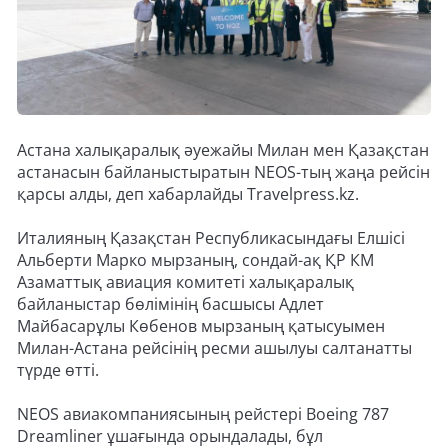
Астана халықаралық әуежайы Милан мен Қазақстан
астанасын байланыстыратын NEOS-тың жаңа рейсін
қарсы алды, деп хабарлайды Travelpress.kz.
Италияның Қазақстан Республикасындағы Елшісі
Альберти Марко мырзаның, сондай-ақ ҚР КМ
Азаматтық авиация комитеті халықаралық
байланыстар бөлімінің басшысы Адлет
Майбасарұлы Көбенов мырзаның қатысуымен
Милан-Астана рейсінің ресми ашылуы салтанатты
түрде өтті.
NEOS авиакомпаниясының рейстері Boeing 787
Dreamliner ұшағында орындалады, бұл