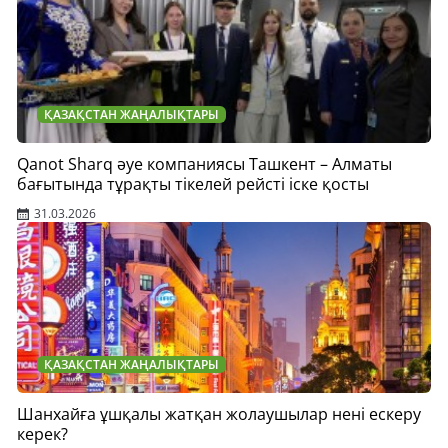
ҚАЗАҚСТАН ЖАҢАЛЫҚТАРЫ
Qanot Sharq әуе компаниясы Ташкент – Алматы
бағытында тұрақты тікелей рейсті іске қосты
31.03.2026
ҚАЗАҚСТАН ЖАҢАЛЫҚТАРЫ
Шанхайға ұшқалы жатқан жолаушылар нені ескеру
керек?