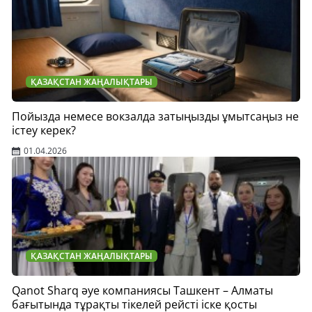
ҚАЗАҚСТАН ЖАҢАЛЫҚТАРЫ
Пойызда немесе вокзалда затыңызды ұмытсаңыз не
істеу керек?
01.04.2026
ҚАЗАҚСТАН ЖАҢАЛЫҚТАРЫ
Qanot Sharq әуе компаниясы Ташкент – Алматы
бағытында тұрақты тікелей рейсті іске қосты