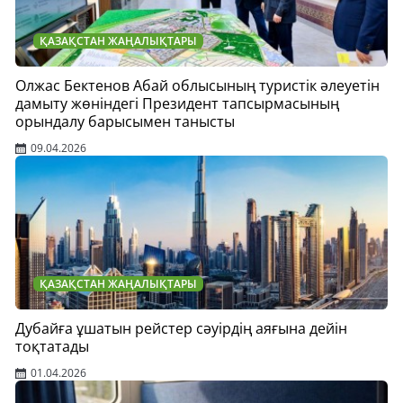
ҚАЗАҚСТАН ЖАҢАЛЫҚТАРЫ
Олжас Бектенов Абай облысының туристік әлеуетін
дамыту жөніндегі Президент тапсырмасының
орындалу барысымен танысты
09.04.2026
ҚАЗАҚСТАН ЖАҢАЛЫҚТАРЫ
Дубайға ұшатын рейстер сәуірдің аяғына дейін
тоқтатады
01.04.2026