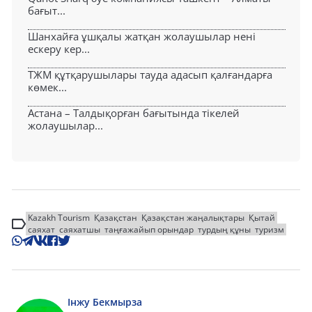
бағыт...
Шанхайға ұшқалы жатқан жолаушылар нені
ескеру кер...
ТЖМ құтқарушылары тауда адасып қалғандарға
көмек...
Астана – Талдықорған бағытында тікелей
жолаушылар...
Kazakh Tourism
Қазақстан
Қазақстан жаңалықтары
Қытай
саяхат
саяхатшы
таңғажайып орындар
турдың құны
туризм
Інжу Бекмырза