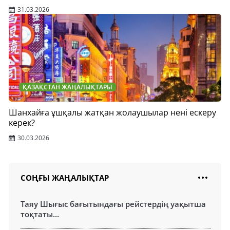
31.03.2026
ҚАЗАҚСТАН ЖАҢАЛЫҚТАРЫ
Шанхайға ұшқалы жатқан жолаушылар нені ескеру
керек?
30.03.2026
СОҢҒЫ ЖАҢАЛЫҚТАР
Таяу Шығыс бағытындағы рейстердің уақытша
тоқтаты...