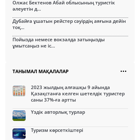
Олжас Бектенов Абай облысының туристік
әлеуетін д...
Дубайға ұшатын рейстер сәуірдің аяғына дейін
тоқ...
Пойызда немесе вокзалда затыңызды
ұмытсаңыз не іс...
ТАНЫМАЛ МАҚАЛАЛАР
2023 жылдың алғашқы 9 айында
Қазақстанға келген шетелдік туристер
саны 37%-ға артты
Үздік авторлық турлар
Туризм көрсеткіштері