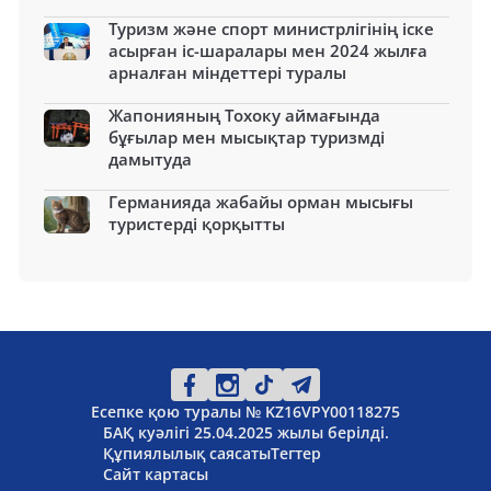
Туризм және спорт министрлігінің іске
асырған іс-шаралары мен 2024 жылға
арналған міндеттері туралы
Жапонияның Тохоку аймағында
бұғылар мен мысықтар туризмді
дамытуда
Германияда жабайы орман мысығы
туристерді қорқытты
Есепке қою туралы № KZ16VPY00118275
БАҚ куәлігі 25.04.2025 жылы берілді.
Құпиялылық саясаты
Тегтер
Сайт картасы