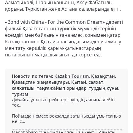
Алматы көлі, Шарын каньоны, Ақсу-Жабағылы
қорығы, Түркістан және Астана қалаларында өтті.
«Bond with China - For the Common Dream» деректі
фильмі Қазақстанның туристік мүмкіндіктерінің
әсемдігі мен байлығын ғана емес, сонымен қатар
Қазақстан мен Қытай арасындағы мәдени алмасу
мен тату көршілік қарым-қатынастардың
нығаюының маңыздылығын да көрсетеді.
Новости по тегам:
Kazakh Tourism
,
Қазақстан
,
Қазақстан жаңалықтары
,
Қытай
,
саяхат
,
саяхатшы
,
таңғажайып орындар
,
турдың құны
,
туризм
Дубайға ұшатын рейстер сәуірдің аяғына дейін
тоқ...
Пойызда немесе вокзалда затыңызды ұмытсаңыз
не іс...
Qanot Sharq әуе компаниясы Ташкент – Алматы