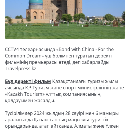
CCTV4 телеарнасында «Bond with China - For the
Common Dream» үш бөлімнен тұратын деректі
фильмінің премьерасы өтеді, деп хабарлайды
Travelpress.kz.
Бұл деректі фильм
Қазақстандағы туризм жылы
аясында ҚР Туризм және спорт министрлігінің және
«Kazakh Tourism» ұлттық компаниясының
қолдауымен жасалды.
Түсірілімдер 2024 жылдың 28 сәуірі мен 6 мамыры
аралығында Қазақстанның маңызды туристік
орындарында, атап айтқанда, Алматы және Үлкен