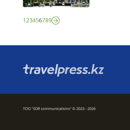
1
2
3
4
5
6
7
8
9
ТОО "SDR communications" © 2023 - 2026