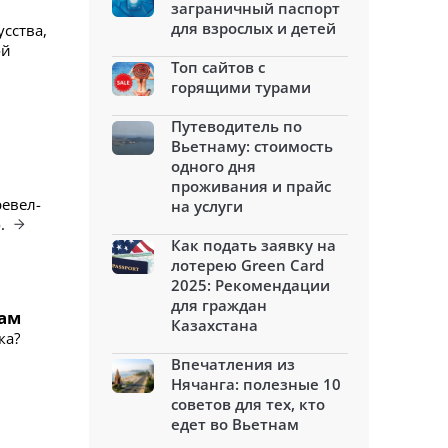
заграничный паспорт
для взрослых и детей
усства,
ой
Топ сайтов с
горящими турами
Путеводитель по
Вьетнаму: стоимость
одного дня
проживания и прайс
евел-
на услуги
о.
Как подать заявку на
лотерею Green Card
2025: Рекомендации
для граждан
там
Казахстана
ка?
Впечатления из
Нячанга: полезные 10
советов для тех, кто
едет во Вьетнам