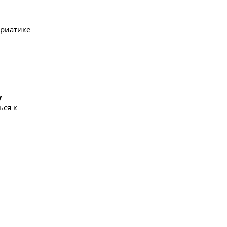
дриатике
у
ься к