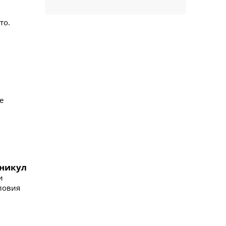
то.
е
аникул
и
ловия