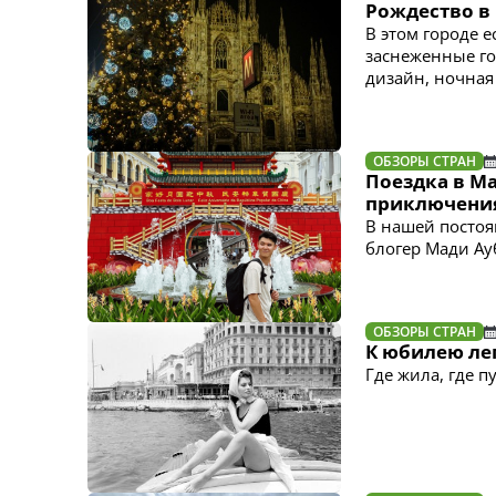
Рождество в
В этом городе е
заснеженные го
дизайн, ночная
ОБЗОРЫ СТРАН
Поездка в Ма
приключени
В нашей постоя
блогер Мади Ау
ОБЗОРЫ СТРАН
К юбилею ле
Где жила, где 