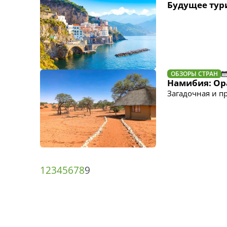
Будущее тур
ОБЗОРЫ СТРАН
Намибия: Ор
Загадочная и п
1
2
3
4
5
6
7
8
9