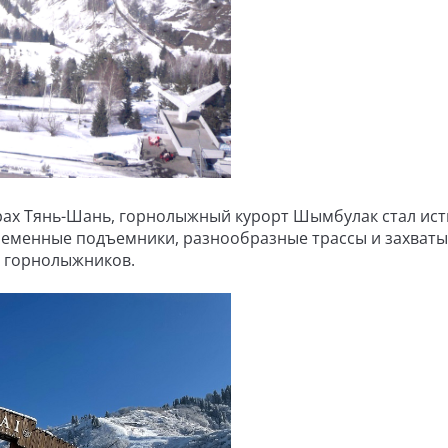
ах Тянь-Шань, горнолыжный курорт Шымбулак стал ис
временные подъемники, разнообразные трассы и захва
х горнолыжников.