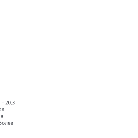
 – 20,3
ал
ия
более