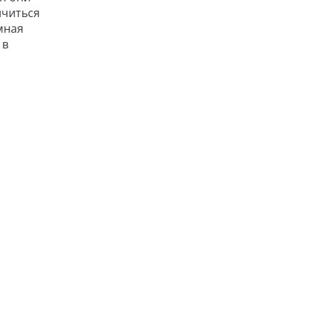
ичиться
мная
 в